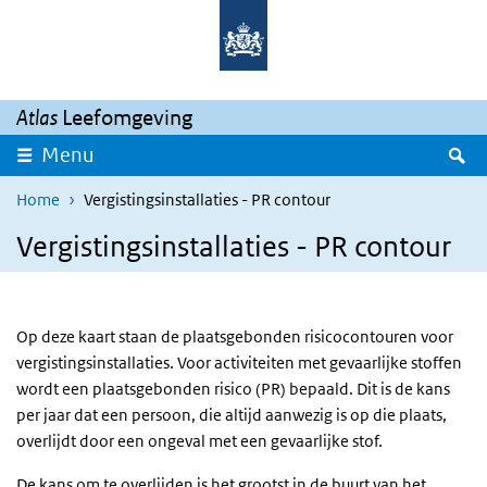
Overslaan en naar de inhoud gaan
Direct naar de hoofdnavigatie
Atlas
Leefomgeving
Z
Menu
Home
Vergistingsinstallaties - PR contour
Vergistingsinstallaties - PR contour
Op deze kaart staan de plaatsgebonden risicocontouren voor
vergistingsinstallaties. Voor activiteiten met gevaarlijke stoffen
wordt een plaatsgebonden risico (PR) bepaald. Dit is de kans
per jaar dat een persoon, die altijd aanwezig is op die plaats,
overlijdt door een ongeval met een gevaarlijke stof.
De kans om te overlijden is het grootst in de buurt van het