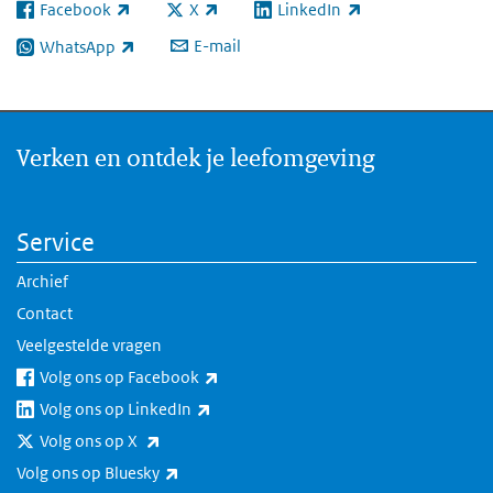
Facebook
X
LinkedIn
(externe link)
(externe link)
(externe link)
E-mail
WhatsApp
(externe link)
Verken en ontdek je leefomgeving
Service
Archief
Contact
Veelgestelde vragen
(externe link)
Volg ons op Facebook
(externe link)
Volg ons op LinkedIn
(externe link)
Volg ons op X
(externe link)
Volg ons op Bluesky