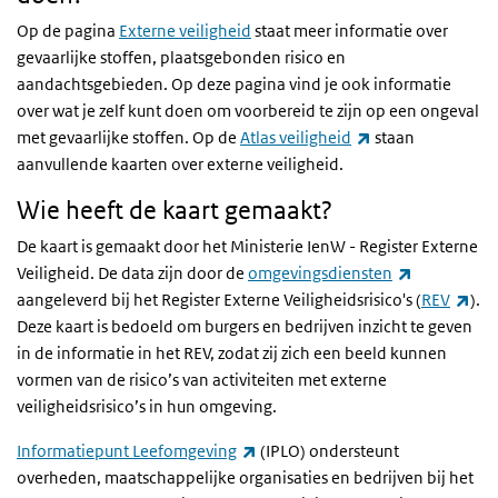
Op de pagina
Externe veiligheid
staat meer informatie over
gevaarlijke stoffen, plaatsgebonden risico en
aandachtsgebieden. Op deze pagina vind je ook informatie
over wat je zelf kunt doen om voorbereid te zijn op een ongeval
(externe link)
met gevaarlijke stoffen. Op de
Atlas veiligheid
staan
aanvullende kaarten over externe veiligheid.
Wie heeft de kaart gemaakt?
De kaart is gemaakt door het Ministerie IenW - Register Externe
(externe lin
Veiligheid. De data zijn door de
omgevingsdiensten
(ext
aangeleverd bij het Register Externe Veiligheidsrisico's (
REV
).
Deze kaart is bedoeld om burgers en bedrijven inzicht te geven
in de informatie in het REV, zodat zij zich een beeld kunnen
vormen van de risico’s van activiteiten met externe
veiligheidsrisico’s in hun omgeving.
(externe link)
Informatiepunt Leefomgeving
(IPLO) ondersteunt
overheden, maatschappelijke organisaties en bedrijven bij het