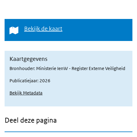
Bekijk de kaart
Bekijk de kaart
Kaartgegevens
Bronhouder: Ministerie IenW - Register Externe Veiligheid
Publicatiejaar: 2026
Bekijk Metadata
Deel deze pagina