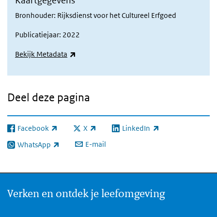
Kaartgegevens
Bronhouder: Rijksdienst voor het Cultureel Erfgoed
Publicatiejaar: 2022
(externe link)
Bekijk Metadata
Deel deze pagina
Facebook
X
LinkedIn
(externe link)
(externe link)
(externe link)
E-mail
WhatsApp
(externe link)
Verken en ontdek je leefomgeving