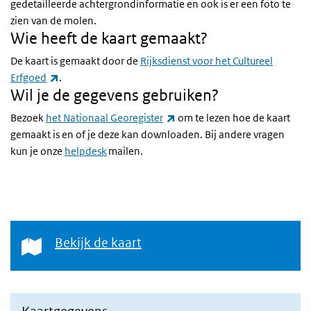
gedetailleerde achtergrondinformatie en ook is er een foto te
zien van de molen.
Wie heeft de kaart gemaakt?
De kaart is gemaakt door de
Rijksdienst voor het Cultureel
(externe link)
Erfgoed
.
Wil je de gegevens gebruiken?
(externe link)
Bezoek
het Nationaal Georegister
om te lezen hoe de kaart
gemaakt is en of je deze kan downloaden. Bij andere vragen
kun je onze
helpdesk
mailen.
Bekijk de kaart
Bekijk de kaart