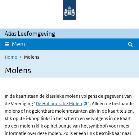
Overslaan en naar de inhoud gaan
Direct naar de hoofdnavigatie
Atlas
Leefomgeving
Z
Menu
Home
Molens
Molens
In de kaart staan de klassieke molens volgens de gegevens van
(externe link)
de Vereniging "
De Hollandsche Molen
". Alleen de bestaande
molens of nog zichtbare molenrestanten zijn in de kaart te zien.
klik op de i-knop links in het scherm en vervolgens in de kaart
op een molen (klik op het puntje van het symbool) voor meer
informatie over deze molen. Zo is er een link beschikbaar naar