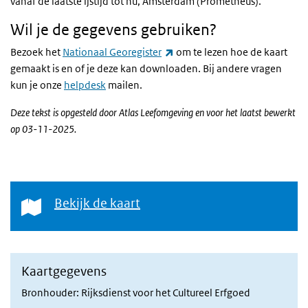
vanaf de laatste ijstijd tot nu, Amsterdam (Prometheus).
Wil je de gegevens gebruiken?
(externe link)
Bezoek het
Nationaal Georegister
om te lezen hoe de kaart
gemaakt is en of je deze kan downloaden. Bij andere vragen
kun je onze
helpdesk
mailen.
Deze tekst is opgesteld door Atlas Leefomgeving en voor het laatst bewerkt
op 03-11-2025.
Bekijk de kaart
Bekijk de kaart
Kaartgegevens
Bronhouder: Rijksdienst voor het Cultureel Erfgoed