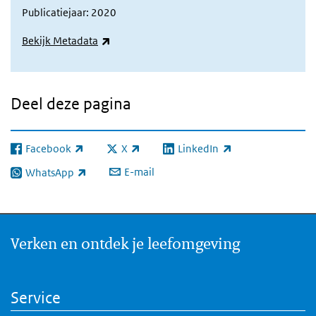
Publicatiejaar: 2020
(externe link)
Bekijk Metadata
Deel deze pagina
Facebook
X
LinkedIn
(externe link)
(externe link)
(externe link)
E-mail
WhatsApp
(externe link)
Verken en ontdek je leefomgeving
Service