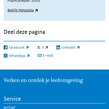
Publicatiejaar: 2020
(externe link)
Bekijk Metadata
Deel deze pagina
Facebook
X
LinkedIn
(externe link)
(externe link)
(externe link)
E-mail
WhatsApp
(externe link)
Verken en ontdek je leefomgeving
Service
Archief