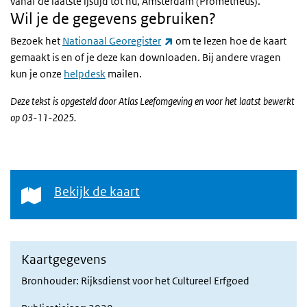
vanaf de laatste ijstijd tot nu, Amsterdam (Prometheus).
Wil je de gegevens gebruiken?
(externe link)
Bezoek het
Nationaal Georegister
om te lezen hoe de kaart
gemaakt is en of je deze kan downloaden. Bij andere vragen
kun je onze
helpdesk
mailen.
Deze tekst is opgesteld door Atlas Leefomgeving en voor het laatst bewerkt
op 03-11-2025.
Bekijk de kaart
Bekijk de kaart
Kaartgegevens
Bronhouder: Rijksdienst voor het Cultureel Erfgoed