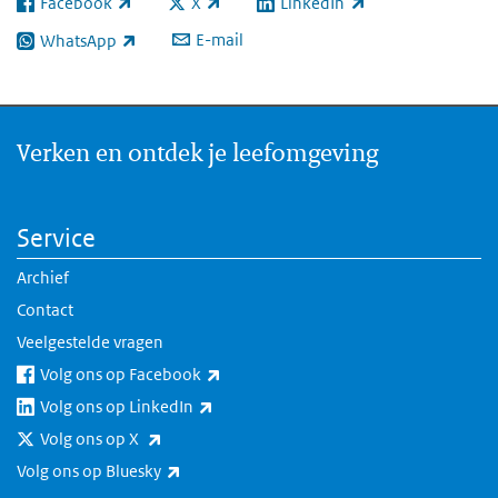
Facebook
X
LinkedIn
(externe link)
(externe link)
(externe link)
E-mail
WhatsApp
(externe link)
Verken en ontdek je leefomgeving
Service
Archief
Contact
Veelgestelde vragen
(externe link)
Volg ons op Facebook
(externe link)
Volg ons op LinkedIn
(externe link)
Volg ons op X
(externe link)
Volg ons op Bluesky