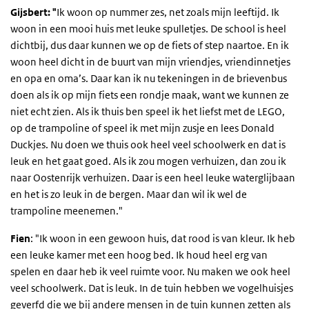
Gijsbert: "
Ik woon op nummer zes, net zoals mijn leeftijd. Ik
woon in een mooi huis met leuke spulletjes. De school is heel
dichtbij, dus daar kunnen we op de fiets of step naartoe. En ik
woon heel dicht in de buurt van mijn vriendjes, vriendinnetjes
en opa en oma’s. Daar kan ik nu tekeningen in de brievenbus
doen als ik op mijn fiets een rondje maak, want we kunnen ze
niet echt zien. Als ik thuis ben speel ik het liefst met de LEGO,
op de trampoline of speel ik met mijn zusje en lees Donald
Duckjes. Nu doen we thuis ook heel veel schoolwerk en dat is
leuk en het gaat goed. Als ik zou mogen verhuizen, dan zou ik
naar Oostenrijk verhuizen. Daar is een heel leuke waterglijbaan
en het is zo leuk in de bergen. Maar dan wil ik wel de
trampoline meenemen."
Fien
: "Ik woon in een gewoon huis, dat rood is van kleur. Ik heb
een leuke kamer met een hoog bed. Ik houd heel erg van
spelen en daar heb ik veel ruimte voor. Nu maken we ook heel
veel schoolwerk. Dat is leuk. In de tuin hebben we vogelhuisjes
geverfd die we bij andere mensen in de tuin kunnen zetten als