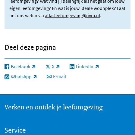
leefomgeving? Wat vind jij belangrijk als het gaat om jouw
eigen leefomgeving? En wat is jouw ideale woonplek? Laat
het ons weten via
atlasleefomgeving@rivm.nl
.
Deel deze pagina
Facebook
X
LinkedIn
(externe link)
(externe link)
(externe link)
E-mail
WhatsApp
(externe link)
Verken en ontdek je leefomgeving
Service