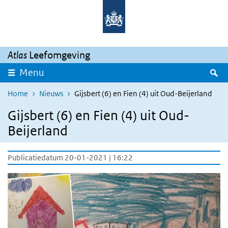
Overslaan en naar de inhoud gaan
Direct naar de hoofdnavigatie
Atlas
Leefomgeving
Z
Menu
Home
Nieuws
Gijsbert (6) en Fien (4) uit Oud-Beijerland
Gijsbert (6) en Fien (4) uit Oud-
Beijerland
Publicatiedatum 20-01-2021 | 16:22