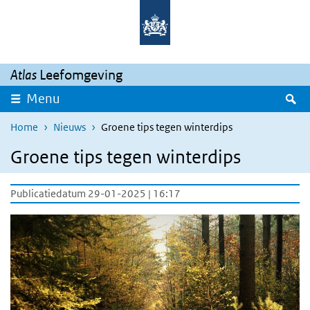
Overslaan en naar de inhoud gaan
Direct naar de hoofdnavigatie
Atlas
Leefomgeving
Z
Menu
Home
Nieuws
Groene tips tegen winterdips
Groene tips tegen winterdips
Publicatiedatum 29-01-2025 | 16:17