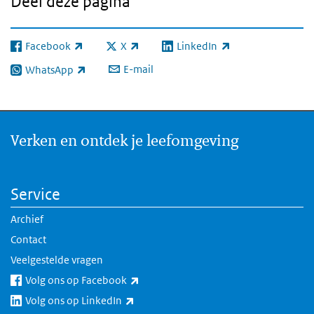
Deel deze pagina
Facebook
X
LinkedIn
(externe link)
(externe link)
(externe link)
E-mail
WhatsApp
(externe link)
Verken en ontdek je leefomgeving
Service
Archief
Contact
Veelgestelde vragen
(externe link)
Volg ons op Facebook
(externe link)
Volg ons op LinkedIn