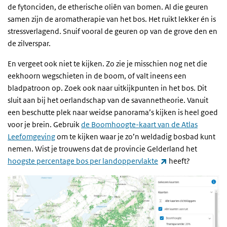
de fytonciden, de etherische oliën van bomen. Al die geuren
samen zijn de aromatherapie van het bos. Het ruikt lekker én is
stressverlagend. Snuif vooral de geuren op van de grove den en
de zilverspar.
En vergeet ook niet te kijken. Zo zie je misschien nog net die
eekhoorn wegschieten in de boom, of valt ineens een
bladpatroon op. Zoek ook naar uitkijkpunten in het bos. Dit
sluit aan bij het oerlandschap van de savannetheorie. Vanuit
een beschutte plek naar weidse panorama’s kijken is heel goed
voor je brein. Gebruik
de Boomhoogte-kaart van de Atlas
Leefomgeving
om te kijken waar je zo’n weldadig bosbad kunt
nemen. Wist je trouwens dat de provincie Gelderland het
(externe link)
hoogste percentage bos per landoppervlakte
heeft?