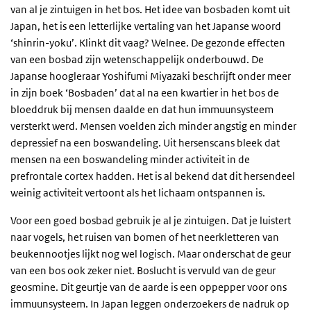
van al je zintuigen in het bos. Het idee van bosbaden komt uit
Japan, het is een letterlijke vertaling van het Japanse woord
‘shinrin-yoku’. Klinkt dit vaag? Welnee. De gezonde effecten
van een bosbad zijn wetenschappelijk onderbouwd. De
Japanse hoogleraar Yoshifumi Miyazaki beschrijft onder meer
in zijn boek ‘Bosbaden’ dat al na een kwartier in het bos de
bloeddruk bij mensen daalde en dat hun immuunsysteem
versterkt werd. Mensen voelden zich minder angstig en minder
depressief na een boswandeling. Uit hersenscans bleek dat
mensen na een boswandeling minder activiteit in de
prefrontale cortex hadden. Het is al bekend dat dit hersendeel
weinig activiteit vertoont als het lichaam ontspannen is.
Voor een goed bosbad gebruik je al je zintuigen. Dat je luistert
naar vogels, het ruisen van bomen of het neerkletteren van
beukennootjes lijkt nog wel logisch. Maar onderschat de geur
van een bos ook zeker niet. Boslucht is vervuld van de geur
geosmine. Dit geurtje van de aarde is een oppepper voor ons
immuunsysteem. In Japan leggen onderzoekers de nadruk op