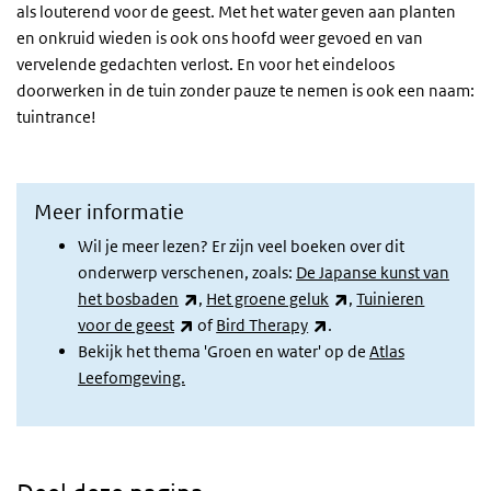
als louterend voor de geest. Met het water geven aan planten
en onkruid wieden is ook ons hoofd weer gevoed en van
vervelende gedachten verlost. En voor het eindeloos
doorwerken in de tuin zonder pauze te nemen is ook een naam:
tuintrance!
Meer informatie
Wil je meer lezen? Er zijn veel boeken over dit
onderwerp verschenen, zoals:
De Japanse kunst van
(externe link)
(externe link)
het bosbaden
,
Het groene geluk
,
Tuinieren
(externe link)
(externe link)
voor de geest
of
Bird Therapy
.
Bekijk het thema 'Groen en water' op de
Atlas
Leefomgeving.