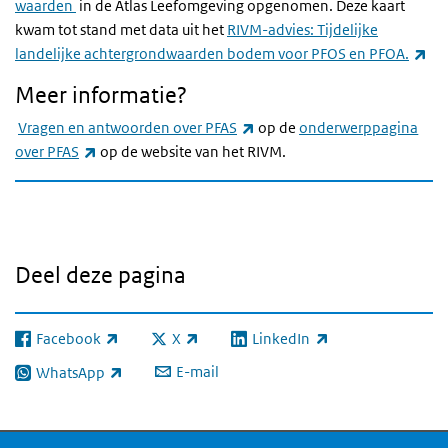
waarden
in de Atlas Leefomgeving opgenomen. Deze kaart
kwam tot stand met data uit het
RIVM-advies: Tijdelijke
(ex
landelijke achtergrondwaarden bodem voor PFOS en PFOA.
Meer informatie?
(externe link)
Vragen en antwoorden over PFAS
op de
onderwerppagina
(externe link)
over PFAS
op de website van het RIVM.
Deel deze pagina
Facebook
X
LinkedIn
(externe link)
(externe link)
(externe link)
E-mail
WhatsApp
(externe link)