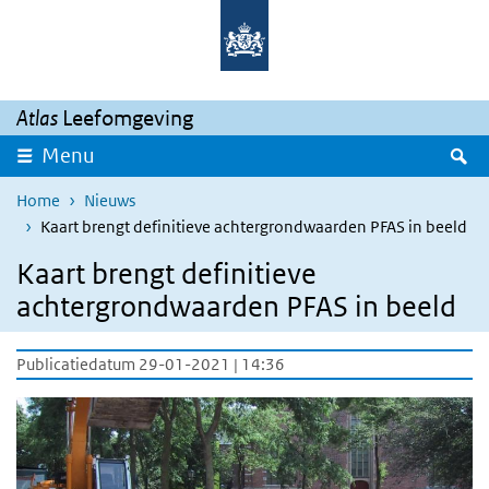
Overslaan en naar de inhoud gaan
Direct naar de hoofdnavigatie
Atlas
Leefomgeving
Z
Menu
Home
Nieuws
Kaart brengt definitieve achtergrondwaarden PFAS in beeld
Kaart brengt definitieve
achtergrondwaarden PFAS in beeld
Publicatiedatum 29-01-2021 | 14:36