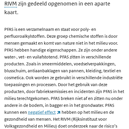
RIVM
zijn gedeeld opgenomen in een aparte
kaart.
PFAS is een verzamelnaam en staat voor poly- en
perfluoroalkylstoffen. Deze groep chemische stoffen is door
mensen gemaakt en komt van nature niet in het milieu voor.
PFAS hebben handige eigenschappen. Ze zijn onder andere
water-, vet- en vuilafstotend. PFAS zitten in verschillende
producten. Zoals in smeermiddelen, voedselverpakkingen,
blusschuim, antiaanbaklagen van pannen, kle
i
ding, textiel en
cosmetica. Ook worden ze gebruikt in verschillende industriële
toepassingen en processen. Door het gebruik van deze
producten, door fabrieksemissies en incidenten zijn PFAS in het
milieu terechtgekomen. PFAS breken niet af en zitten nu onder
andere in de bodem, in bagger en in het grondwater. PFAS
(externe link)
kunnen een
negatief effect
hebben op het milieu en de
gezondheid van mensen. Het RIVM
(Rijksinstituut voor
Volksgezondheid en Milieu)
doet onderzoek naar de risico’s