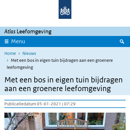
Overslaan en naar de inhoud gaan
Direct naar de hoofdnavigatie
Atlas
Leefomgeving
Z
Menu
Home
Nieuws
Met een bos in eigen tuin bijdragen aan een groenere
leefomgeving
Met een bos in eigen tuin bijdragen
aan een groenere leefomgeving
Publicatiedatum 05-01-2021 | 07:29