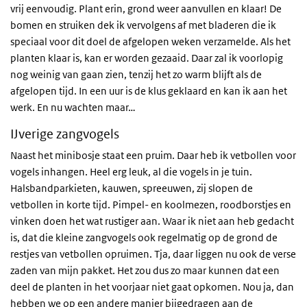
vrij eenvoudig. Plant erin, grond weer aanvullen en klaar! De
bomen en struiken dek ik vervolgens af met bladeren die ik
speciaal voor dit doel de afgelopen weken verzamelde. Als het
planten klaar is, kan er worden gezaaid. Daar zal ik voorlopig
nog weinig van gaan zien, tenzij het zo warm blijft als de
afgelopen tijd. In een uur is de klus geklaard en kan ik aan het
werk. En nu wachten maar…
IJverige zangvogels
Naast het minibosje staat een pruim. Daar heb ik vetbollen voor
vogels inhangen. Heel erg leuk, al die vogels in je tuin.
Halsbandparkieten, kauwen, spreeuwen, zij slopen de
vetbollen in korte tijd. Pimpel- en koolmezen, roodborstjes en
vinken doen het wat rustiger aan. Waar ik niet aan heb gedacht
is, dat die kleine zangvogels ook regelmatig op de grond de
restjes van vetbollen opruimen. Tja, daar liggen nu ook de verse
zaden van mijn pakket. Het zou dus zo maar kunnen dat een
deel de planten in het voorjaar niet gaat opkomen. Nou ja, dan
hebben we op een andere manier bijgedragen aan de