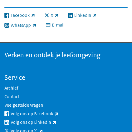
Facebook
X
LinkedIn
(externe link)
(externe link)
(externe link)
E-mail
WhatsApp
(externe link)
Verken en ontdek je leefomgeving
Service
Archief
Contact
Veelgestelde vragen
(externe link)
Volg ons op Facebook
(externe link)
Volg ons op LinkedIn
(externe link)
Volg ons op X