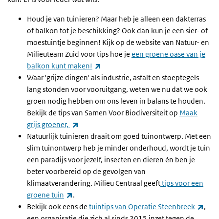
Houd je van tuinieren? Maar heb je alleen een dakterras
of balkon tot je beschikking? Ook dan kun je een sier- of
moestuintje beginnen! Kijk op de website van Natuur- en
Milieuteam Zuid voor tips hoe je
een groene oase van je
(externe link)
balkon kunt maken!
Waar 'grijze dingen' als industrie, asfalt en stoeptegels
lang stonden voor vooruitgang, weten we nu dat we ook
groen nodig hebben om ons leven in balans te houden.
Bekijk de tips van Samen Voor Biodiversiteit op
Maak
(externe link)
grijs groener,
Natuurlijk tuinieren draait om goed tuinontwerp. Met een
slim tuinontwerp heb je minder onderhoud, wordt je tuin
een paradijs voor jezelf, insecten en dieren én ben je
beter voorbereid op de gevolgen van
klimaatverandering. Milieu Centraal geeft
tips voor een
(externe link)
groene tuin
.
(exte
Bekijk ook eens de
tuintips van Operatie Steenbreek
,
een organisatie die zich al sinds 2015 inzet tegen de