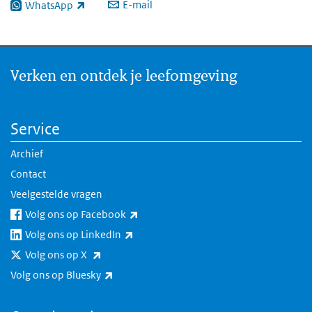
E-mail
WhatsApp
(externe link)
Verken en ontdek je leefomgeving
Service
Archief
Contact
Veelgestelde vragen
(externe link)
Volg ons op Facebook
(externe link)
Volg ons op LinkedIn
(externe link)
Volg ons op X
(externe link)
Volg ons op Bluesky