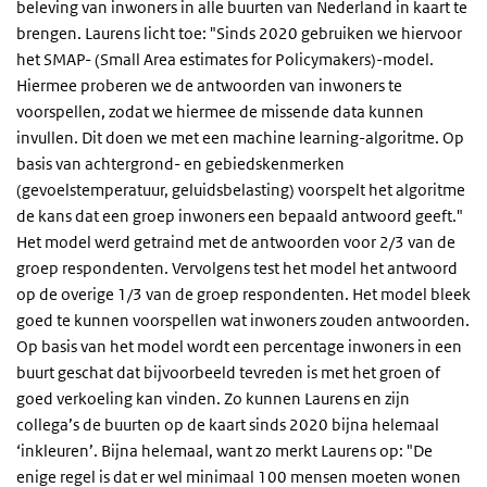
beleving van inwoners in alle buurten van Nederland in kaart te
brengen. Laurens licht toe: "Sinds 2020 gebruiken we hiervoor
het SMAP- (Small Area estimates for Policymakers)-model.
Hiermee proberen we de antwoorden van inwoners te
voorspellen, zodat we hiermee de missende data kunnen
invullen. Dit doen we met een machine learning-algoritme. Op
basis van achtergrond- en gebiedskenmerken
(gevoelstemperatuur, geluidsbelasting) voorspelt het algoritme
de kans dat een groep inwoners een bepaald antwoord geeft."
Het model werd getraind met de antwoorden voor 2/3 van de
groep respondenten. Vervolgens test het model het antwoord
op de overige 1/3 van de groep respondenten. Het model bleek
goed te kunnen voorspellen wat inwoners zouden antwoorden.
Op basis van het model wordt een percentage inwoners in een
buurt geschat dat bijvoorbeeld tevreden is met het groen of
goed verkoeling kan vinden. Zo kunnen Laurens en zijn
collega’s de buurten op de kaart sinds 2020 bijna helemaal
‘inkleuren’. Bijna helemaal, want zo merkt Laurens op: "De
enige regel is dat er wel minimaal 100 mensen moeten wonen