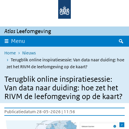
Overslaan en naar de inhoud gaan
Direct naar de hoofdnavigatie
Atlas
Leefomgeving
Z
Menu
Home
Nieuws
Terugblik online inspiratiesessie: Van data naar duiding: hoe
zet het RIVM de leefomgeving op de kaart?
Terugblik online inspiratiesessie:
Van data naar duiding: hoe zet het
RIVM de leefomgeving op de kaart?
Publicatiedatum 28-05-2026 | 11:56