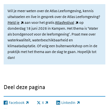
Wil je meer weten over de Atlas Leefomgeving, kennis
uitwisselen en live in gesprek over de Atlas Leefomgeving?
(externe link)
(externe link)
Meld je
aan voor het gratis
Atlasfestival
op
donderdag 18 juni 2026 in Kampen. Het thema is ‘Water
als bondgenoot voor de leefomgeving’. Praat mee over
waterkwaliteit, waterbeschikbaarheid en
klimaatadaptatie. Of volg een buitenworkshop om in de
praktijk met het thema aan de slag te gaan. Hopelijk tot
dan!
Deel deze pagina
Facebook
X
LinkedIn
(externe link)
(externe link)
(externe link)