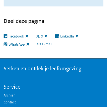
Deel deze pagina
Facebook
X
LinkedIn
(externe link)
(externe link)
(externe link)
E-mail
WhatsApp
(externe link)
Verken en ontdek je leefomgeving
Service
Archief
Contact