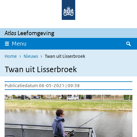
Overslaan en naar de inhoud gaan
Direct naar de hoofdnavigatie
Atlas
Leefomgeving
Z
Menu
Home
Nieuws
Twan uit Lisserbroek
Twan uit Lisserbroek
Publicatiedatum 06-05-2021 | 09:38