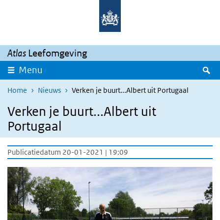
Overslaan en naar de inhoud gaan
Direct naar de hoofdnavigatie
Atlas
Leefomgeving
Z
Menu
Home
Nieuws
Verken je buurt...Albert uit Portugaal
Verken je buurt...Albert uit
Portugaal
Publicatiedatum 20-01-2021 | 19:09