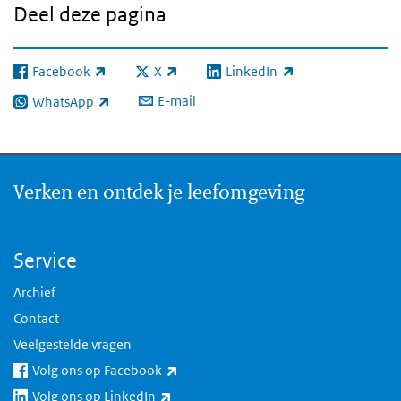
Deel deze pagina
Facebook
X
LinkedIn
(externe link)
(externe link)
(externe link)
E-mail
WhatsApp
(externe link)
Verken en ontdek je leefomgeving
Service
Archief
Contact
Veelgestelde vragen
(externe link)
Volg ons op Facebook
(externe link)
Volg ons op LinkedIn