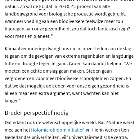
natuur. Zo wil de
EU
dat in 2030 25 procent van alle
landbouwgrond voor biologische productie wordt gebruikt.
Wanneer voeding van een biodiversere teelwijze meer zou
bijdragen aan onze gezondheid, zou dat toch fantastisch zijn?
Voor mens én planeet!”
Klimaatverandering dwingt ons om in onze steden aan de slag
te gaan om de gevolgen van extreme regenbuien en langdurige
hitte en droogte tegen te gaan. Groen kan daarbij helpen. "We
moeten een echte omslag gaan maken. Steden gaan
vergroenen en voor meer biodiverse schoolpleinen zorgen. En
dat we dat mogelijk ook doen voor onze eigen gezondheid is
alleen maar een extra argument, want wachten kan niet
langer.”
Breder perspectief nodig
Dat erkent ook de wetenschappelijke wereld. Bac2Nature werkt
(externe link)
mee aan het
Holomicrobioominitiatief
. Hierin werken tien
Nederlandse universiteiten, vijf universitair-medische centra,