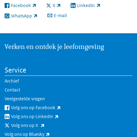
Facebook
X
LinkedIn
(externe link)
(externe link)
(externe link)
E-mail
WhatsApp
(externe link)
Verken en ontdek je leefomgeving
Service
Archief
Contact
Veelgestelde vragen
(externe link)
Volg ons op Facebook
(externe link)
Volg ons op LinkedIn
(externe link)
Volg ons op X
(externe link)
Volg ons op Bluesky