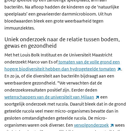
bacteriën. Na afloop hadden de kinderen op de ‘natuurlijke
speelplaats’ een gevarieerder darmmicrobioom. Uit hun
bloedwaarden bleek een grote weerbaarheid tegen
immuunziektes.
Uniek onderzoek naar de relatie tussen bodem,
gewas en gezondheid
Met het Louis Bolk Instituut en de Universiteit Maastricht
onderzoekt Marco van Es of
tomaten van de volle grond een
(exte
hogere biodiversiteit hebben dan hydrogeteelde tomaten
.
En zo ja, of die diversiteit aan bacteriën bijdraagt aan een
weerbaardere gezondheid. “We verwachten dat de
onderzoeksresultaten positief zijn. Eerder deden
(externe link)
wetenschappers van de universiteit van Milaan
een
soortgelijk onderzoek met rucola. Daaruit bleek dat in de grond
geteelde rucola veel meer micro-organismes bevatte dan in
gesloten omstandigheden geteelde rucola. De micro-
(externe 
organismes waren ook diverser. Een
vervolgonderzoek
wees