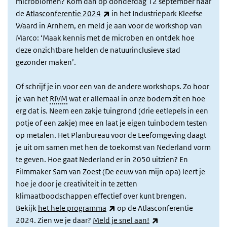
microbiomen? Kom dan op donderdag 12 september naar
(externe link)
de
Atlasconferentie 2024
in het Industriepark Kleefse
Waard in Arnhem, en meld je aan voor de workshop van
Marco: ‘Maak kennis met de microben en ontdek hoe
deze onzichtbare helden de natuurinclusieve stad
gezonder maken’.
Of schrijf je in voor een van de andere workshops. Zo hoor
je van het
RIVM
wat er allemaal in onze bodem zit en hoe
erg dat is. Neem een zakje tuingrond (drie eetlepels in een
potje of een zakje) mee en laat je eigen tuinbodem testen
op metalen. Het Planbureau voor de Leefomgeving daagt
je uit om samen met hen de toekomst van Nederland vorm
te geven. Hoe gaat Nederland er in 2050 uitzien? En
Filmmaker Sam van Zoest (De eeuw van mijn opa) leert je
hoe je door je creativiteit in te zetten
klimaatboodschappen effectief over kunt brengen.
(externe link)
Bekijk
het hele programma
op de Atlasconferentie
(externe link)
2024. Zien we je daar?
Meld je snel aan!