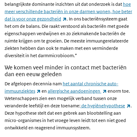
belangrijkste dominante inzichten uit dat onderzoek is dat
hoe
meer verschillende bacteriën in onze darmen wonen, hoe beter
(externe link)
dat is voor onze gezondheid
. In ons bacteriënsysteem gaat
het om de balans. Die raakt verstoord als bacteriën met goede
eigenschappen verdwijnen en zo ziekmakende bacteriën de
ruimte krijgen om te groeien. De meeste immuungerelateerde
ziekten hebben dan ook te maken met een verminderde
diversiteit in het darmmicrobioom.”
We komen veel minder in contact met bacteriën
dan een eeuw geleden
De afgelopen decennia nam
het aantal chronische auto-
(externe link)
(externe link)
immuunziektes
en
allergische aandoeningen
enorm toe.
Wetenschappers zien een mogelijk verband tussen onze
(ex
veranderde leefstijl en deze toename:
de hygiënehypothese
.
Deze hypothese stelt dat een gebrek aan blootstelling aan
micro-organismes in het vroege leven leidt tot een niet goed
ontwikkeld en reagerend immuunsysteem.