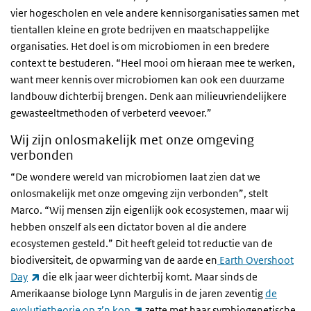
vier hogescholen en vele andere kennisorganisaties samen met
tientallen kleine en grote bedrijven en maatschappelijke
organisaties. Het doel is om microbiomen in een bredere
context te bestuderen. “Heel mooi om hieraan mee te werken,
want meer kennis over microbiomen kan ook een duurzame
landbouw dichterbij brengen. Denk aan milieuvriendelijkere
gewasteeltmethoden of verbeterd veevoer.”
Wij zijn onlosmakelijk met onze omgeving
verbonden
“De wondere wereld van microbiomen laat zien dat we
onlosmakelijk met onze omgeving zijn verbonden”, stelt
Marco. “Wij mensen zijn eigenlijk ook ecosystemen, maar wij
hebben onszelf als een dictator boven al die andere
ecosystemen gesteld.” Dit heeft geleid tot reductie van de
biodiversiteit, de opwarming van de aarde en
Earth Overshoot
(externe link)
Day
die elk jaar weer dichterbij komt. Maar sinds de
Amerikaanse biologe Lynn Margulis in de jaren zeventig
de
(externe link)
evolutietheorie op z’n kop
zette met haar symbiogenetische