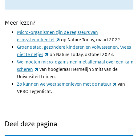
Meer lezen?
Micro-organismen zijn de regisseurs van
(externe link)
ecosysteemherstel
op Nature Today, maart 2022.
Groene stad, gezondere kinderen en volwassenen. Wees
(externe link)
niet te netjes
op Nature Today, oktober 2023.
We moeten micro-oganismen niet allemaal over een kam
(externe link)
scheren
van hoogleraar Hermelijn Smits van de
Universiteit Leiden.
(externe l
Zo kunnen we weer samenleven met de natuur
van
VPRO Tegenlicht.
Deel deze pagina