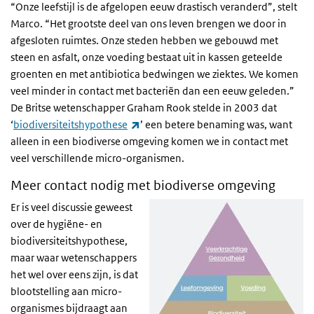
“Onze leefstijl is de afgelopen eeuw drastisch veranderd”, stelt
Marco. “Het grootste deel van ons leven brengen we door in
afgesloten ruimtes. Onze steden hebben we gebouwd met
steen en asfalt, onze voeding bestaat uit in kassen geteelde
groenten en met antibiotica bedwingen we ziektes. We komen
veel minder in contact met bacteriën dan een eeuw geleden.”
De Britse wetenschapper Graham Rook stelde in 2003 dat
(externe link)
‘
biodiversiteitshypothese
’ een betere benaming was, want
alleen in een biodiverse omgeving komen we in contact met
veel verschillende micro-organismen.
Meer contact nodig met biodiverse omgeving
Er is veel discussie geweest
over de hygiëne- en
biodiversiteitshypothese,
maar waar wetenschappers
het wel over eens zijn, is dat
blootstelling aan micro-
organismes bijdraagt aan