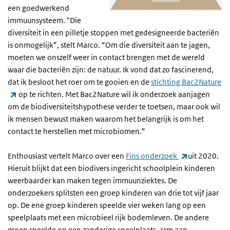
een goedwerkend
immuunsysteem. "Die
diversiteit in een pilletje stoppen met gedesigneerde bacteriën
is onmogelijk”, stelt Marco. “Om die diversiteit aan te jagen,
moeten we onszelf weer in contact brengen met de wereld
waar die bacteriën zijn: de natuur. Ik vond dat zo fascinerend,
dat ik besloot het roer om te gooien en de
stichting Bac2Nature
(externe link)
op te richten. Met Bac2Nature wil ik onderzoek aanjagen
om de biodiversiteitshypothese verder te toetsen, maar ook wil
ik mensen bewust maken waarom het belangrijk is om het
contact te herstellen met microbiomen.”
(externe link
Enthousiast vertelt Marco over een
Fins onderzoek
uit 2020.
Hieruit blijkt dat een biodivers ingericht schoolplein kinderen
weerbaarder kan maken tegen immuunziektes. De
onderzoekers splitsten een groep kinderen van drie tot vijf jaar
op. De ene groep kinderen speelde vier weken lang op een
speelplaats met een microbieel rijk bodemleven. De andere
groep speelde op een zanderige speelplaats, arm aan