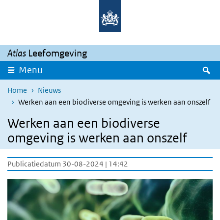
Overslaan en naar de inhoud gaan
Direct naar de hoofdnavigatie
Atlas
Leefomgeving
Z
Menu
Home
Nieuws
Werken aan een biodiverse omgeving is werken aan onszelf
Werken aan een biodiverse
omgeving is werken aan onszelf
Publicatiedatum 30-08-2024 | 14:42