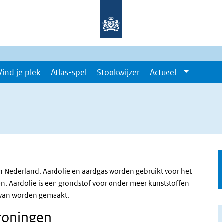
Vind je plek
Atlas-spel
Stookwijzer
Actueel
 in Nederland. Aardolie en aardgas worden gebruikt voor het
. Aardolie is een grondstof voor onder meer kunststoffen
n van worden gemaakt.
Groningen