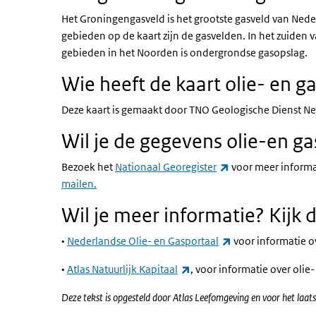
Het Groningengasveld is het grootste gasveld van Ned
gebieden op de kaart zijn de gasvelden. In het zuiden
gebieden in het Noorden is ondergrondse gasopslag.
Wie heeft de kaart olie- en 
Deze kaart is gemaakt door TNO Geologische Dienst N
Wil je de gegevens olie-en g
(externe link)
Bezoek het
Nationaal Georegister
voor meer informat
mailen.
Wil je meer informatie? Kijk 
(externe link)
•
Nederlandse Olie- en Gasportaal
voor informatie o
(externe link)
•
Atlas Natuurlijk Kapitaal
, voor informatie over olie
Deze tekst is opgesteld door Atlas Leefomgeving en voor het la