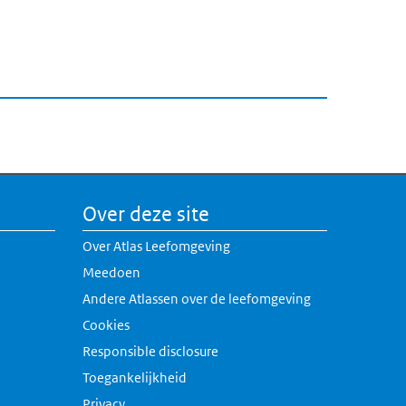
Over deze site
Over Atlas Leefomgeving
Meedoen
Andere Atlassen over de leefomgeving
erne link)
Cookies
rne link)
Responsible disclosure
k)
Toegankelijkheid
link)
Privacy