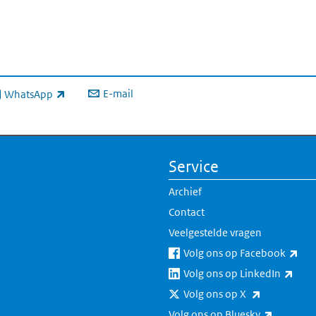
E-mail
WhatsApp
xterne link)
Service
Archief
Contact
Veelgestelde vragen
(ext
Volg ons op Facebook
(exte
Volg ons op LinkedIn
(externe lin
Volg ons op X
(externe 
Volg ons op Bluesky