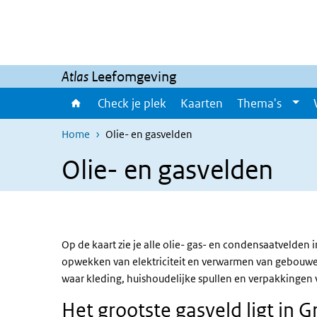
Overslaan en naar de inhoud gaan
Direct naar de hoofdnavigatie
Atlas
Leefomgeving
Check je plek
Kaarten
Thema's
Home
Olie- en gasvelden
Olie- en gasvelden
Op de kaart zie je alle olie- gas- en condensaatvelden
opwekken van elektriciteit en verwarmen van gebouwen
waar kleding, huishoudelijke spullen en verpakkinge
Het grootste gasveld ligt in 