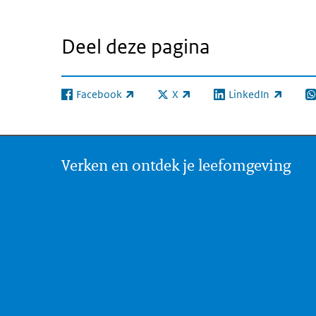
Deel deze pagina
Facebook
X
LinkedIn
(externe link)
(externe link)
(externe link)
(e
Verken en ontdek je leefomgeving