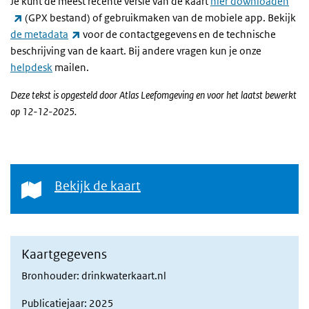
Je kunt de meest recente versie van de kaart
hier downloaden
(externe link)
(GPX bestand) of gebruikmaken van de mobiele app. Bekijk
(externe link)
de metadata
voor de contactgegevens en de technische
beschrijving van de kaart. Bij andere vragen kun je onze
helpdesk
mailen.
Deze tekst is opgesteld door Atlas Leefomgeving en voor het laatst bewerkt
op 12-12-2025.
Bekijk de kaart
Bekijk de kaart
Kaartgegevens
Bronhouder: drinkwaterkaart.nl
Publicatiejaar: 2025