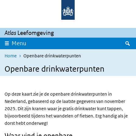
Overslaan en naar de inhoud gaan
Direct naar de hoofdnavigatie
Atlas
Leefomgeving
Z
Menu
Home
Openbare drinkwaterpunten
Openbare drinkwaterpunten
Op deze kaart zie je de openbare drinkwaterpunten in
Nederland, gebaseerd op de laatste gegevens van november
2025. Dit zijn kranen waar je gratis drinkwater kunt tappen,
bijvoorbeeld tijdens het wandelen of fietsen. Erg handig als je
dorst hebt onderweg!
Waar vind je openbare