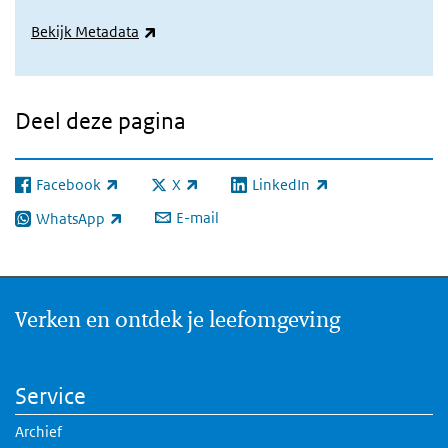
(externe link)
Bekijk Metadata
Deel deze pagina
Facebook
X
LinkedIn
(externe link)
(externe link)
(externe link)
E-mail
WhatsApp
(externe link)
Verken en ontdek je leefomgeving
Service
Archief