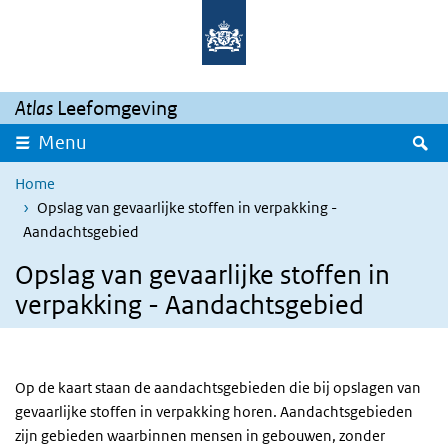
Overslaan en naar de inhoud gaan
Direct naar de hoofdnavigatie
Atlas
Leefomgeving
Z
Menu
Home
Opslag van gevaarlijke stoffen in verpakking -
Aandachtsgebied
Opslag van gevaarlijke stoffen in
verpakking - Aandachtsgebied
Op de kaart staan de aandachtsgebieden die bij opslagen van
gevaarlijke stoffen in verpakking horen. Aandachtsgebieden
zijn gebieden waarbinnen mensen in gebouwen, zonder