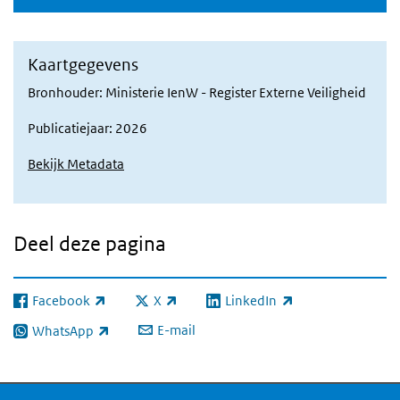
Kaartgegevens
Bronhouder: Ministerie IenW - Register Externe Veiligheid
Publicatiejaar: 2026
Bekijk Metadata
Deel deze pagina
Facebook
X
LinkedIn
(externe link)
(externe link)
(externe link)
E-mail
WhatsApp
(externe link)