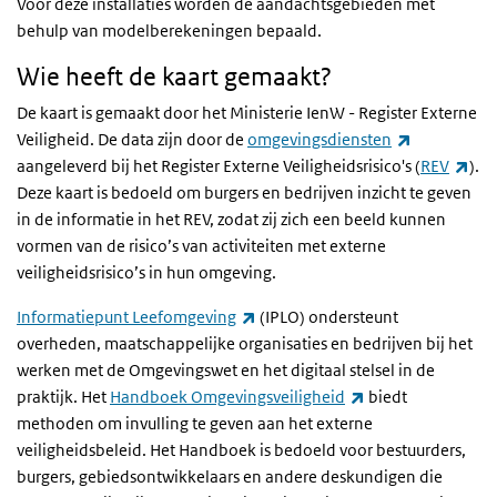
Voor deze installaties worden de aandachtsgebieden met
behulp van modelberekeningen bepaald.
Wie heeft de kaart gemaakt?
De kaart is gemaakt door het Ministerie IenW - Register Externe
(externe lin
Veiligheid. De data zijn door de
omgevingsdiensten
(ext
aangeleverd bij het Register Externe Veiligheidsrisico's (
REV
).
Deze kaart is bedoeld om burgers en bedrijven inzicht te geven
in de informatie in het REV, zodat zij zich een beeld kunnen
vormen van de risico’s van activiteiten met externe
veiligheidsrisico’s in hun omgeving.
(externe link)
Informatiepunt Leefomgeving
(IPLO) ondersteunt
overheden, maatschappelijke organisaties en bedrijven bij het
werken met de Omgevingswet en het digitaal stelsel in de
(externe link)
praktijk. Het
Handboek Omgevingsveiligheid
biedt
methoden om invulling te geven aan het externe
veiligheidsbeleid. Het Handboek is bedoeld voor bestuurders,
burgers, gebiedsontwikkelaars en andere deskundigen die