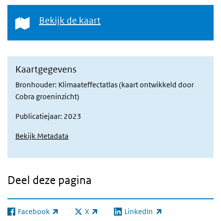
Bekijk de kaart
Bekijk de kaart
Kaartgegevens
Bronhouder: Klimaateffectatlas (kaart ontwikkeld door
Cobra groeninzicht)
Publicatiejaar: 2023
Bekijk Metadata
Deel deze pagina
Facebook
X
LinkedIn
(externe link)
(externe link)
(externe link)