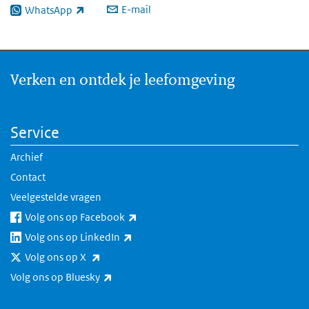
E-mail
WhatsApp
(externe link)
Verken en ontdek je leefomgeving
Service
Archief
Contact
Veelgestelde vragen
(externe link)
Volg ons op Facebook
(externe link)
Volg ons op LinkedIn
(externe link)
Volg ons op X
(externe link)
Volg ons op Bluesky