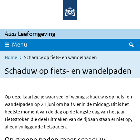
Overslaan en naar de inhoud gaan
Direct naar de hoofdnavigatie
Atlas
Leefomgeving
Z
Menu
Home
Schaduw op fiets- en wandelpaden
Schaduw op fiets- en wandelpaden
Op deze kaart zie je waar veel of weinig schaduw is op fiets- en
wandelpaden op 21 juni om half vier in de middag. Dit is het
heetste moment van de dag op de langste dag van het jaar.
Fietsstroken die deel uitmaken van de rijbaan staan er niet op,
alleen vrijliggende fietspaden.
Op groene paden meer schaduw