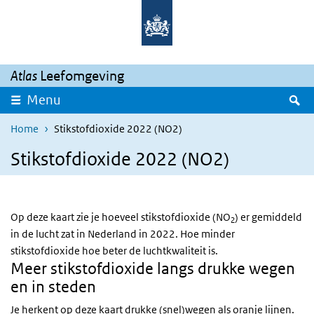
Overslaan en naar de inhoud gaan
Direct naar de hoofdnavigatie
Atlas
Leefomgeving
Z
Menu
Home
Stikstofdioxide 2022 (NO2)
Stikstofdioxide 2022 (NO2)
Op deze kaart zie je hoeveel stikstofdioxide (NO
) er gemiddeld
2
in de lucht zat in Nederland in 2022. Hoe minder
stikstofdioxide hoe beter de luchtkwaliteit is.
Meer stikstofdioxide langs drukke wegen
en in steden
Je herkent op deze kaart drukke (snel)wegen als oranje lijnen.