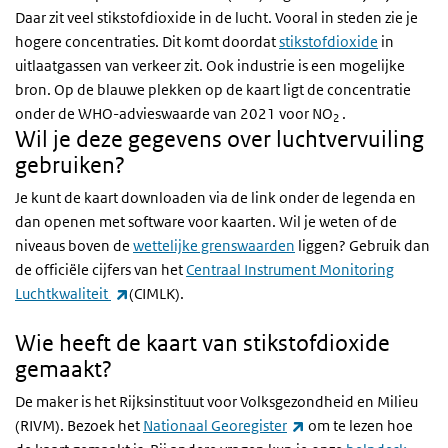
Daar zit veel stikstofdioxide in de lucht. Vooral in steden zie je
hogere concentraties. Dit komt doordat
stikstofdioxide
in
uitlaatgassen van verkeer zit. Ook industrie is een mogelijke
bron. Op de blauwe plekken op de kaart ligt de concentratie
onder de WHO-advieswaarde van 2021 voor NO
.
2
Wil je deze gegevens over luchtvervuiling
gebruiken?
Je kunt de kaart downloaden via de link onder de legenda en
dan openen met software voor kaarten. Wil je weten of de
niveaus boven de
wettelijke grenswaarden
liggen? Gebruik dan
de officiële cijfers van het
Centraal Instrument Monitoring
(externe link)
Luchtkwaliteit
(CIMLK).
Wie heeft de kaart van stikstofdioxide
gemaakt?
De maker is het Rijksinstituut voor Volksgezondheid en Milieu
(externe link)
(RIVM). Bezoek het
Nationaal Georegister
om te lezen hoe