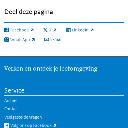
Deel deze pagina
Facebook
X
LinkedIn
(externe link)
(externe link)
(externe link)
E-mail
WhatsApp
(externe link)
Verken en ontdek je leefomgeving
Service
Archief
Contact
Veelgestelde vragen
(externe link)
Volg ons op Facebook