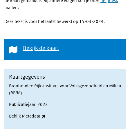
de kaart gemaakt is. Bij andere vragen kun je onze
helpdesk
mailen.
Deze tekst is voor het laatst bewerkt op 15-03-2024.
Bekijk de kaart
Bekijk de kaart
Kaartgegevens
Bronhouder: Rijksinstituut voor Volksgezondheid en Milieu
(RIVM)
Publicatiejaar: 2022
(externe link)
Bekijk Metadata