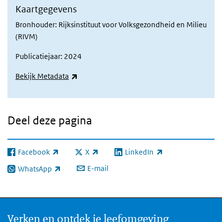
Kaartgegevens
Bronhouder: Rijksinstituut voor Volksgezondheid en Milieu
(RIVM)
Publicatiejaar: 2024
(externe link)
Bekijk Metadata
Deel deze pagina
Facebook
X
LinkedIn
(externe link)
(externe link)
(externe link)
E-mail
WhatsApp
(externe link)
Verken en ontdek je leefomgeving