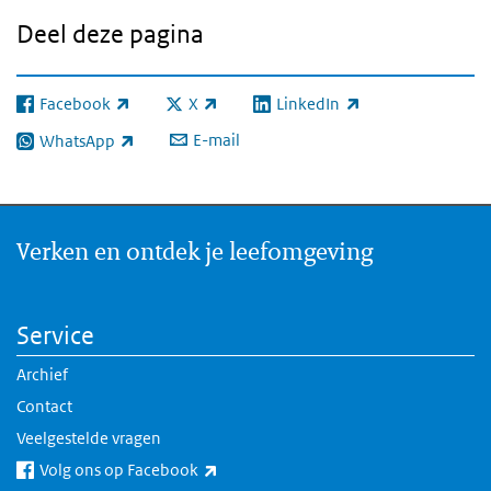
Deel deze pagina
Facebook
X
LinkedIn
(externe link)
(externe link)
(externe link)
E-mail
WhatsApp
(externe link)
Verken en ontdek je leefomgeving
Service
Archief
Contact
Veelgestelde vragen
(externe link)
Volg ons op Facebook