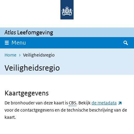
Overslaan en naar de inhoud gaan
Direct naar de hoofdnavigatie
Atlas
Leefomgeving
Z
Menu
Home
Veiligheidsregio
Veiligheidsregio
Kaartgegevens
(exter
De bronhouder van deze kaart is
CBS
. Bekijk
de metadata
voor de contactgegevens en de technische beschrijving van de
kaart.