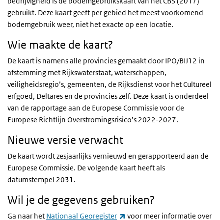
bedrijvigheid is de bodemgebruikskaart van het CBS (2017)
gebruikt. Deze kaart geeft per gebied het meest voorkomend
bodemgebruik weer, niet het exacte op een locatie.
Wie maakte de kaart?
De kaart is namens alle provincies gemaakt door IPO/BIJ12 in
afstemming met Rijkswaterstaat, waterschappen,
veiligheidsregio’s, gemeenten, de Rijksdienst voor het Cultureel
erfgoed, Deltares en de provincies zelf. Deze kaart is onderdeel
van de rapportage aan de Europese Commissie voor de
Europese Richtlijn Overstromingsrisico’s 2022-2027.
Nieuwe versie verwacht
De kaart wordt zesjaarlijks vernieuwd en gerapporteerd aan de
Europese Commissie. De volgende kaart heeft als
datumstempel 2031.
Wil je de gegevens gebruiken?
(externe link)
Ga naar het
Nationaal Georegister
voor meer informatie over