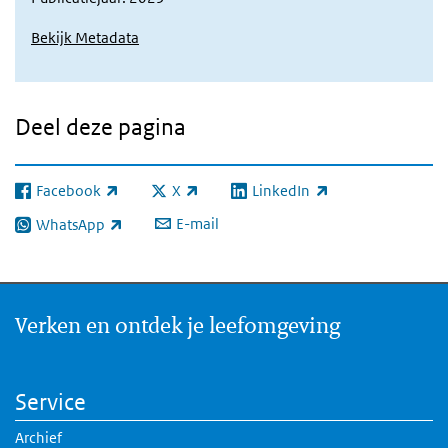
Bekijk Metadata
Deel deze pagina
Facebook
X
LinkedIn
(externe link)
(externe link)
(externe link)
E-mail
WhatsApp
(externe link)
Verken en ontdek je leefomgeving
Service
Archief