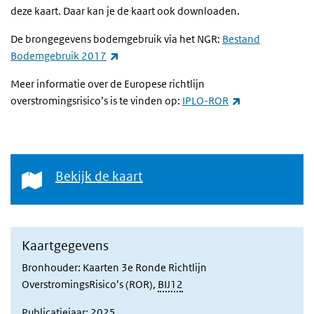
deze kaart. Daar kan je de kaart ook downloaden.
De brongegevens bodemgebruik via het NGR:
Bestand
(externe link)
Bodemgebruik 2017
Meer informatie over de Europese richtlijn
(externe link)
overstromingsrisico’s is te vinden op:
IPLO-ROR
Bekijk de kaart
Bekijk de kaart
Kaartgegevens
Bronhouder: Kaarten 3e Ronde Richtlijn
OverstromingsRisico’s (ROR),
BIJ12
Publicatiejaar: 2025