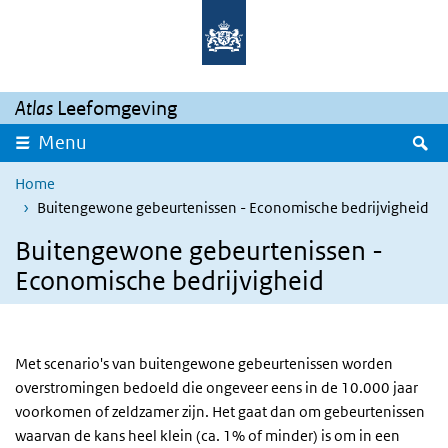
Overslaan en naar de inhoud gaan
Direct naar de hoofdnavigatie
Atlas
Leefomgeving
Z
Menu
Home
Buitengewone gebeurtenissen - Economische bedrijvigheid
Buitengewone gebeurtenissen -
Economische bedrijvigheid
Met scenario's van buitengewone gebeurtenissen worden
overstromingen bedoeld die ongeveer eens in de 10.000 jaar
voorkomen of zeldzamer zijn. Het gaat dan om gebeurtenissen
waarvan de kans heel klein (ca. 1% of minder) is om in een