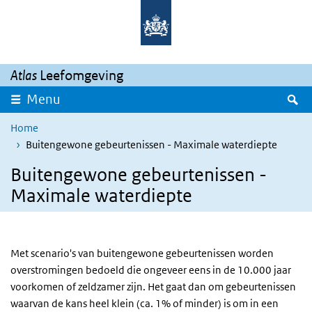
Overslaan en naar de inhoud gaan
Direct naar de hoofdnavigatie
Atlas
Leefomgeving
Z
Menu
Home
Buitengewone gebeurtenissen - Maximale waterdiepte
Buitengewone gebeurtenissen -
Maximale waterdiepte
Met scenario's van buitengewone gebeurtenissen worden
overstromingen bedoeld die ongeveer eens in de 10.000 jaar
voorkomen of zeldzamer zijn. Het gaat dan om gebeurtenissen
waarvan de kans heel klein (ca. 1% of minder) is om in een