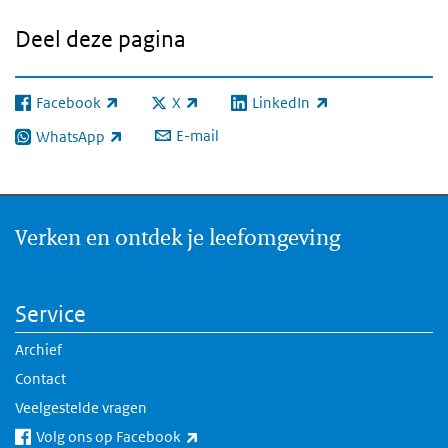
Deel deze pagina
Facebook
X
LinkedIn
(externe link)
(externe link)
(externe link)
E-mail
WhatsApp
(externe link)
Verken en ontdek je leefomgeving
Service
Archief
Contact
Veelgestelde vragen
(externe link)
Volg ons op Facebook