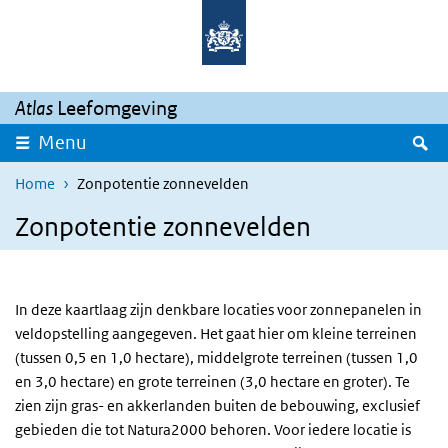
Overslaan en naar de inhoud gaan
Direct naar de hoofdnavigatie
Atlas
Leefomgeving
Z
Menu
Home
Zonpotentie zonnevelden
Zonpotentie zonnevelden
In deze kaartlaag zijn denkbare locaties voor zonnepanelen in
veldopstelling aangegeven. Het gaat hier om kleine terreinen
(tussen 0,5 en 1,0 hectare), middelgrote terreinen (tussen 1,0
en 3,0 hectare) en grote terreinen (3,0 hectare en groter). Te
zien zijn gras- en akkerlanden buiten de bebouwing, exclusief
gebieden die tot Natura2000 behoren. Voor iedere locatie is