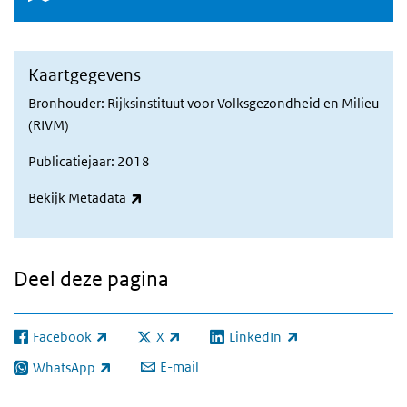
Kaartgegevens
Bronhouder: Rijksinstituut voor Volksgezondheid en Milieu
(RIVM)
Publicatiejaar: 2018
(externe link)
Bekijk Metadata
Deel deze pagina
Facebook
X
LinkedIn
(externe link)
(externe link)
(externe link)
E-mail
WhatsApp
(externe link)