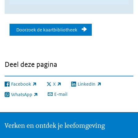
Doorzoek onze kaartenbibliothee
Doorzoek de kaartbibliotheek
Deel deze pagina
Facebook
X
LinkedIn
(externe link)
(externe link)
(externe link)
E-mail
WhatsApp
(externe link)
Verken en ontdek je leefomgeving