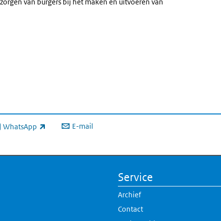
orgen van burgers bij het maken en uitvoeren van
ne link)
E-mail
WhatsApp
xterne link)
Service
Archief
Contact