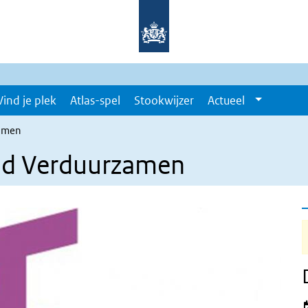
Vind je plek
Atlas-spel
Stookwijzer
Actueel
zamen
nd Verduurzamen