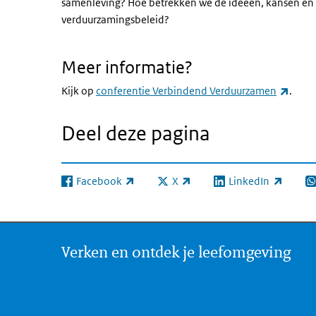
samenleving? Hoe betrekken we de ideeën, kansen en z
verduurzamingsbeleid?
Meer informatie?
(exter
Kijk op
conferentie Verbindend Verduurzamen
.
Deel deze pagina
Facebook
X
LinkedIn
(externe link)
(externe link)
(externe link)
(e
Verken en ontdek je leefomgeving