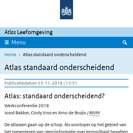
Overslaan en naar de inhoud gaan
Direct naar de hoofdnavigatie
Atlas
Leefomgeving
Z
Menu
Home
Atlas standaard onderscheidend
Atlas standaard onderscheidend
Publicatiedatum 23-11-2018 | 13:31
Atlas: standaard onderscheidend?
Werkconferentie 2018
Joost Bakker, Cindy Vros en Arno de Bruijn /
RIVM
De atlassen gaan op de schop. Als voorloper op het gebied van
het presenteren van (geo)informatie over gezondheid bevatten