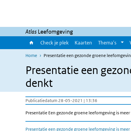
Overslaan en naar de inhoud gaan
Direct naar de hoofdnavigatie
Atlas
Leefomgeving
Check je plek
Kaarten
Thema's
Home
Presentatie een gezonde groene leefomgevin
Presentatie een gezon
denkt
Publicatiedatum 28-05-2021 | 13:36
Presentatie Een gezonde groene leefomgeving is meer 
Presentatie een gezonde groene leefomgeving is meer