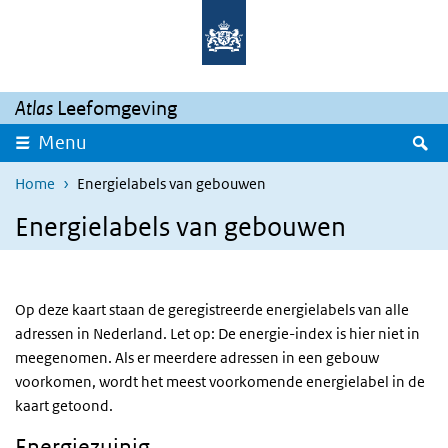
Overslaan en naar de inhoud gaan
Direct naar de hoofdnavigatie
Atlas
Leefomgeving
Z
Menu
Home
Energielabels van gebouwen
Energielabels van gebouwen
Op deze kaart staan de geregistreerde energielabels van alle
adressen in Nederland. Let op: De energie-index is hier niet in
meegenomen. Als er meerdere adressen in een gebouw
voorkomen, wordt het meest voorkomende energielabel in de
kaart getoond.
Energiezuinig