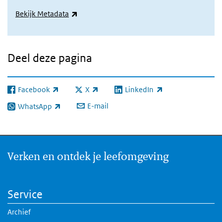
(externe link)
Bekijk Metadata
Deel deze pagina
Facebook
X
LinkedIn
(externe link)
(externe link)
(externe link)
E-mail
WhatsApp
(externe link)
Verken en ontdek je leefomgeving
Service
Archief