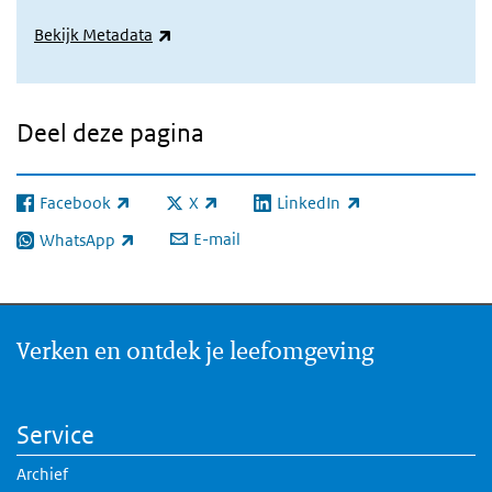
(externe link)
Bekijk Metadata
Deel deze pagina
Facebook
X
LinkedIn
(externe link)
(externe link)
(externe link)
E-mail
WhatsApp
(externe link)
Verken en ontdek je leefomgeving
Service
Archief