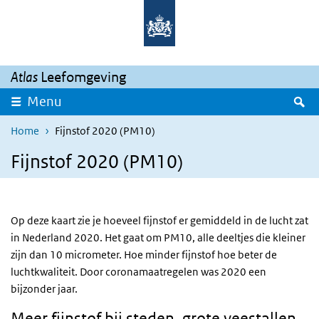
Overslaan en naar de inhoud gaan
Direct naar de hoofdnavigatie
Atlas
Leefomgeving
Z
Menu
Home
Fijnstof 2020 (PM10)
Fijnstof 2020 (PM10)
Op deze kaart zie je hoeveel fijnstof er gemiddeld in de lucht zat
in Nederland 2020. Het gaat om PM10, alle deeltjes die kleiner
zijn dan 10 micrometer. Hoe minder fijnstof hoe beter de
luchtkwaliteit. Door coronamaatregelen was 2020 een
bijzonder jaar.
Meer fijnstof bij steden, grote veestallen