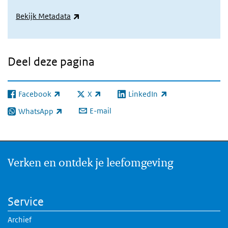
(externe link)
Bekijk Metadata
Deel deze pagina
Facebook
X
LinkedIn
(externe link)
(externe link)
(externe link)
E-mail
WhatsApp
(externe link)
Verken en ontdek je leefomgeving
Service
Archief