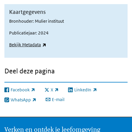
Kaartgegevens
Bronhouder: Mulier instituut
Publicatiejaar: 2024
(externe link)
Bekijk Metadata
Deel deze pagina
Facebook
X
LinkedIn
(externe link)
(externe link)
(externe link)
E-mail
WhatsApp
(externe link)
Verken en ontdek je leefomgeving