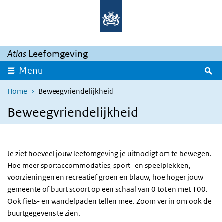
Overslaan en naar de inhoud gaan
Direct naar de hoofdnavigatie
Atlas
Leefomgeving
Z
Menu
Home
Beweegvriendelijkheid
Beweegvriendelijkheid
Je ziet hoeveel jouw leefomgeving je uitnodigt om te bewegen.
Hoe meer sportaccommodaties, sport- en speelplekken,
voorzieningen en recreatief groen en blauw, hoe hoger jouw
gemeente of buurt scoort op een schaal van 0 tot en met 100.
Ook fiets- en wandelpaden tellen mee. Zoom ver in om ook de
buurtgegevens te zien.