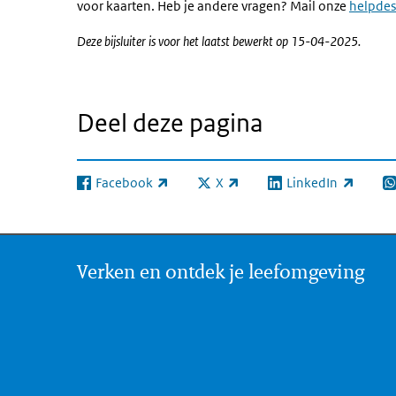
voor kaarten. Heb je andere vragen? Mail onze
helpde
Deze bijsluiter is voor het laatst bewerkt op 15-04-2025.
Deel deze pagina
Facebook
X
LinkedIn
(externe link)
(externe link)
(externe link)
(e
Verken en ontdek je leefomgeving