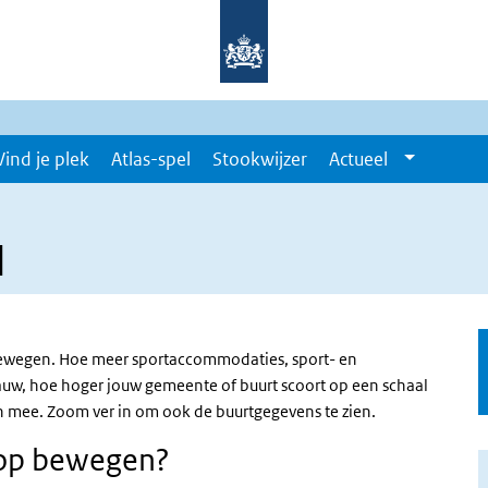
Vind je plek
Atlas-spel
Stookwijzer
Actueel
d
 bewegen. Hoe meer sportaccommodaties, sport- en
auw, hoe hoger jouw gemeente of buurt scoort op een schaal
n mee. Zoom ver in om ook de buurtgegevens te zien.
lop bewegen?