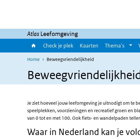
Overslaan en naar de inhoud gaan
Direct naar de hoofdnavigatie
Atlas
Leefomgeving
Check je plek
Kaarten
Thema's
Home
Beweegvriendelijkheid
Beweegvriendelijkhei
Je ziet hoeveel jouw leefomgeving je uitnodigt om te
speelplekken, voorzieningen en recreatief groen en bl
van 0 tot en met 100. Ook fiets- en wandelpaden telle
Waar in Nederland kan je vo