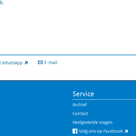
sk
.
E-mail
WhatsApp
xterne link)
Service
Archief
Contact
Veelgestelde vragen
(ext
Volg ons op Facebook