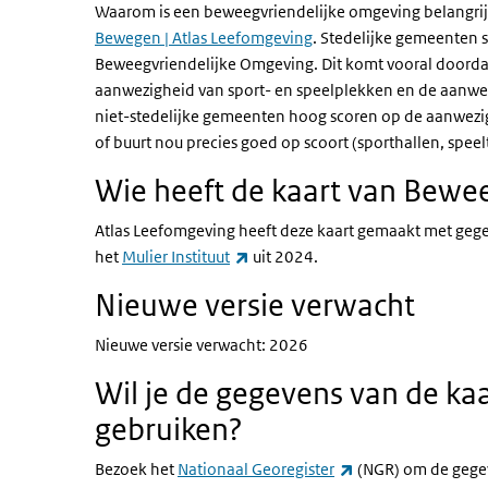
Waarom is een beweegvriendelijke omgeving belangrij
Bewegen | Atlas Leefomgeving
. Stedelijke gemeenten 
Beweegvriendelijke Omgeving. Dit komt vooral doordat
aanwezigheid van sport- en speelplekken en de aanwez
niet-stedelijke gemeenten hoog scoren op de aanwezig
of buurt nou precies goed op scoort (sporthallen, speel
Wie heeft de kaart van Bewe
Atlas Leefomgeving heeft deze kaart gemaakt met geg
(externe link)
het
Mulier Instituut
uit 2024.
Nieuwe versie verwacht
Nieuwe versie verwacht: 2026
Wil je de gegevens van de ka
gebruiken?
(externe link)
Bezoek het
Nationaal Georegister
(NGR) om de gegev