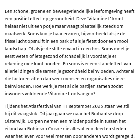
Een schone, groene en beweegvriendelijke leefomgeving heeft
een positief effect op gezondheid. Deze ‘Vitamine L’ komt
helaas niet uit een potje maar vraagt plaatselijk steeds om
maatwerk. Soms kun je haar ervaren, bijvoorbeeld als je de
frisse lucht opsnuift in een park of als je fietst door een mooi
landschap. Of als je de stilte ervaart in een bos. Soms moet je
eerst weten of iets gezond of schadelijk is voordat je er
rekening mee kunt houden. En soms is er een stapeleffect van
allerlei dingen die samen je gezondheid beïnvloeden. Achter al
die factoren zitten dan weer mensen en organisaties die ze
beïnvloeden. Hoe werk je met al die partijen samen zodat
inwoners voldoende Vitamine L ontvangen?
Tijdens het Atlasfestival van 11 september 2025 staan we stil
bij dit vraagstuk. Dit jaar gaan we naar het Brabantse dorp
Oisterwijk. Dorpen nemen een middenpositie in tussen het
eiland van Robinson Crusoe die alles alleen deed en steden
waar het leven voor veel mensen door anderen wordt geregeld.