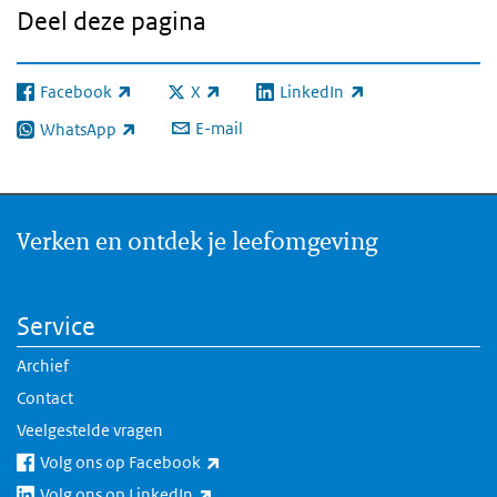
Deel deze pagina
Facebook
X
LinkedIn
(externe link)
(externe link)
(externe link)
E-mail
WhatsApp
(externe link)
Verken en ontdek je leefomgeving
Service
Archief
Contact
Veelgestelde vragen
(externe link)
Volg ons op Facebook
(externe link)
Volg ons op LinkedIn