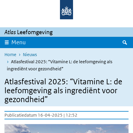
Overslaan en naar de inhoud gaan
Direct naar de hoofdnavigatie
Atlas
Leefomgeving
Z
Menu
Home
Nieuws
Atlasfestival 2025: “Vitamine L: de leefomgeving als
ingrediënt voor gezondheid”
Atlasfestival 2025: “Vitamine L: de
leefomgeving als ingrediënt voor
gezondheid”
Publicatiedatum 16-04-2025 | 12:52