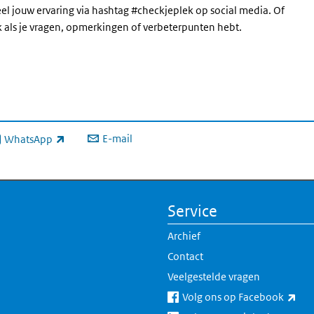
eel jouw ervaring via hashtag #checkjeplek op social media. Of
k als je vragen, opmerkingen of verbeterpunten hebt.
E-mail
WhatsApp
xterne link)
Service
Archief
Contact
Veelgestelde vragen
(ext
Volg ons op Facebook