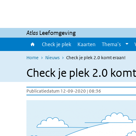
Overslaan en naar de inhoud gaan
Direct naar de hoofdnavigatie
Atlas
Leefomgeving
Check je plek
Kaarten
Thema's
Home
Nieuws
Check je plek 2.0 komt eraan!
Check je plek 2.0 komt
Publicatiedatum 12-09-2020 | 08:36