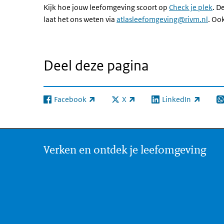
Kijk hoe jouw leefomgeving scoort op
Check je plek
. D
laat het ons weten via
atlasleefomgeving@rivm.nl
. Oo
Deel deze pagina
Facebook
X
LinkedIn
(externe link)
(externe link)
(externe link)
(e
Verken en ontdek je leefomgeving