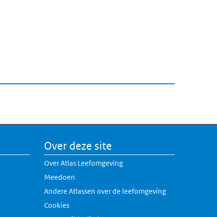
Over deze site
Over Atlas Leefomgeving
Meedoen
Andere Atlassen over de leefomgeving
erne link)
Cookies