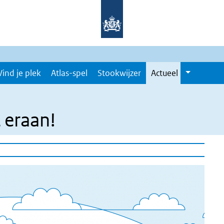
Vind je plek
Atlas-spel
Stookwijzer
Actueel
 eraan!