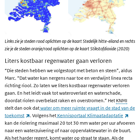
Links zie je steden rood oplichten op de kaart Stedelijk hitte-eiland en rechts
zie je de steden oranje/rood oplichten op de kaart Stikstofdioxide (2020)
Liters kostbaar regenwater gaan verloren
“Die steden hebben we volgestopt met beton en steen”, aldus
Marc. “Dat water kan nergens naar toe en verdwijnt linea recta
richting riool. Zo laten we liters kostbaar regenwater verloren
gaan. En het leidt vaak tot wateroverlast en waterschade,
doordat riolen overbelast raken en overstromen.” Het
KNMI
stelt dan ook dat
water om meer ruimte vraagt in de stad van de
(externe link)
(exte
toekomst
. Volgens het
Kennisportaal Klimaatadaptatie
kan de riolering maximaal 20 tot 30 mm water per uur afvoeren
naar een waterzuivering of naar oppervlaktewater in de buurt.
Als het harder regent, komt water op straat te staan. Als de