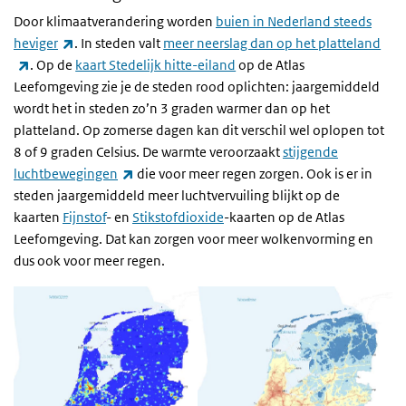
Door klimaatverandering worden
buien in Nederland steeds
(externe link)
heviger
. In steden valt
meer neerslag dan op het platteland
(externe link)
. Op de
kaart Stedelijk hitte-eiland
op de Atlas
Leefomgeving zie je de steden rood oplichten: jaargemiddeld
wordt het in steden zo’n 3 graden warmer dan op het
platteland. Op zomerse dagen kan dit verschil wel oplopen tot
8 of 9 graden Celsius. De warmte veroorzaakt
stijgende
(externe link)
luchtbewegingen
die voor meer regen zorgen. Ook is er in
steden jaargemiddeld meer luchtvervuiling blijkt op de
kaarten
Fijnstof
- en
Stikstofdioxide
-kaarten op de Atlas
Leefomgeving. Dat kan zorgen voor meer wolkenvorming en
dus ook voor meer regen.