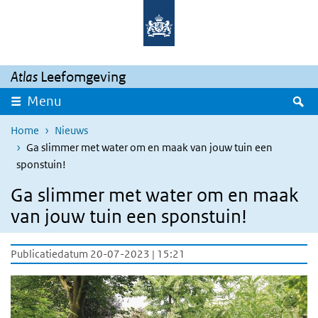
Overslaan en naar de inhoud gaan
Direct naar de hoofdnavigatie
Atlas
Leefomgeving
Z
Menu
Home
Nieuws
Ga slimmer met water om en maak van jouw tuin een
sponstuin!
Ga slimmer met water om en maak
van jouw tuin een sponstuin!
Publicatiedatum 20-07-2023 | 15:21