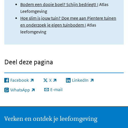
Bodem een dooie boel? Schijn bedriegt!
| Atlas
Leefomgeving
Hoe slim is jouw tuin? Doe mee aan Pientere tuinen
en onderzoek je eigen tuinbodem
| Atlas
leefomgeving
Deel deze pagina
Facebook
X
LinkedIn
(externe link)
(externe link)
(externe link)
E-mail
WhatsApp
(externe link)
Verken en ontdek je leefomgeving