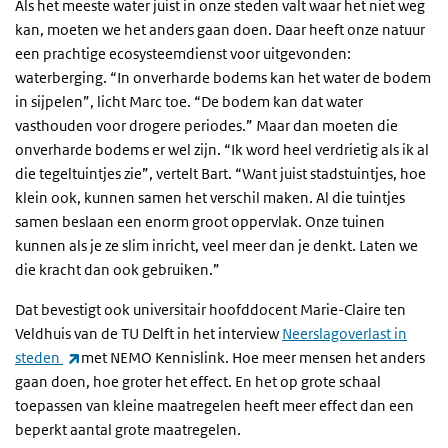
Als het meeste water juist in onze steden valt waar het niet weg
kan, moeten we het anders gaan doen. Daar heeft onze natuur
een prachtige ecosysteemdienst voor uitgevonden:
waterberging. “In onverharde bodems kan het water de bodem
in sijpelen”, licht Marc toe. “De bodem kan dat water
vasthouden voor drogere periodes.” Maar dan moeten die
onverharde bodems er wel zijn. “Ik word heel verdrietig als ik al
die tegeltuintjes zie”, vertelt Bart. “Want juist stadstuintjes, hoe
klein ook, kunnen samen het verschil maken. Al die tuintjes
samen beslaan een enorm groot oppervlak. Onze tuinen
kunnen als je ze slim inricht, veel meer dan je denkt. Laten we
die kracht dan ook gebruiken.”
Dat bevestigt ook universitair hoofddocent Marie-Claire ten
Veldhuis van de TU Delft in het interview
Neerslagoverlast in
(externe link)
steden
met NEMO Kennislink. Hoe meer mensen het anders
gaan doen, hoe groter het effect. En het op grote schaal
toepassen van kleine maatregelen heeft meer effect dan een
beperkt aantal grote maatregelen.