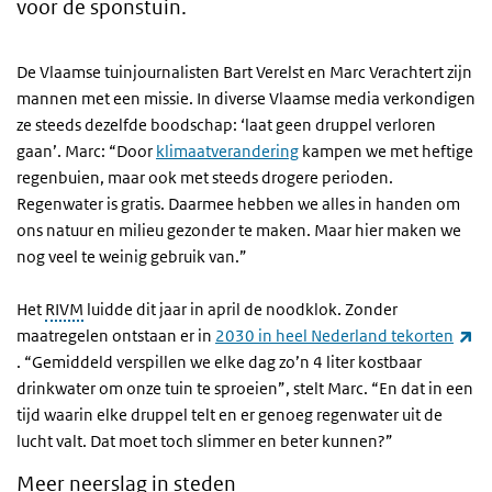
voor de sponstuin.
De Vlaamse tuinjournalisten Bart Verelst en Marc Verachtert zijn
mannen met een missie. In diverse Vlaamse media verkondigen
ze steeds dezelfde boodschap: ‘laat geen druppel verloren
gaan’. Marc: “Door
klimaatverandering
kampen we met heftige
regenbuien, maar ook met steeds drogere perioden.
Regenwater is gratis. Daarmee hebben we alles in handen om
ons natuur en milieu gezonder te maken. Maar hier maken we
nog veel te weinig gebruik van.”
Het
RIVM
luidde dit jaar in april de noodklok. Zonder
maatregelen ontstaan er in
2030 in heel Nederland tekorten
(externe link)
. “Gemiddeld verspillen we elke dag zo’n 4 liter kostbaar
drinkwater om onze tuin te sproeien”, stelt Marc. “En dat in een
tijd waarin elke druppel telt en er genoeg regenwater uit de
lucht valt. Dat moet toch slimmer en beter kunnen?”
Meer neerslag in steden