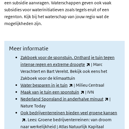
een subsidie aanvragen. Waterschappen geven ook vaak
subsidies voor waterinitiatieven zoals tegels eruit of een
regenton. Kijk bij het waterschap van jouw regio wat de
mogelijkheden zijn.
Meer informatie
Zakboek voor de sponstuin. Onthard je tuin tegen
(externe link)
intense regen en extreme droogte
| Marc
Verachtert en Bart Verelst. Bekijk ook eens het
Zakboek voor de klimaattuin
(externe link)
Water besparen in je tuin
| Milieu Centraal
(externe link)
Maak van je tuin een sponstuin
| IVN
(externe li
Nederland Sponsland in anderhalve minuut
|
Nature Today
Ook bedrijventerreinen bieden veel groene kansen
(externe link)
. Lees: Groene bedrijventerreinen: van droom
naar werkelijkheid | Atlas Natuurlijk Kapitaal