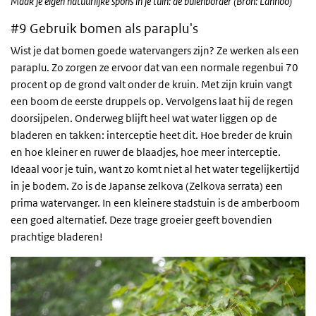
Maak je eigen natuurlijke spons in je tuin: de buienborder (Bron: Lannoo)
#9 Gebruik bomen als paraplu's
Wist je dat bomen goede watervangers zijn? Ze werken als een
paraplu. Zo zorgen ze ervoor dat van een normale regenbui 70
procent op de grond valt onder de kruin. Met zijn kruin vangt
een boom de eerste druppels op. Vervolgens laat hij de regen
doorsijpelen. Onderweg blijft heel wat water liggen op de
bladeren en takken: interceptie heet dit. Hoe breder de kruin
en hoe kleiner en ruwer de blaadjes, hoe meer interceptie.
Ideaal voor je tuin, want zo komt niet al het water tegelijkertijd
in je bodem. Zo is de Japanse zelkova (Zelkova serrata) een
prima watervanger. In een kleinere stadstuin is de amberboom
een goed alternatief. Deze trage groeier geeft bovendien
prachtige bladeren!