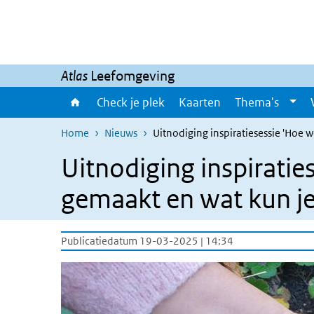
Overslaan en naar de inhoud gaan
Direct naar de hoofdnavigatie
Atlas
Leefomgeving
Check je plek
Kaarten
Thema's
Home
Nieuws
Uitnodiging inspiratiesessie 'Hoe
Uitnodiging inspirati
gemaakt en wat kun je
Publicatiedatum 19-03-2025 | 14:34