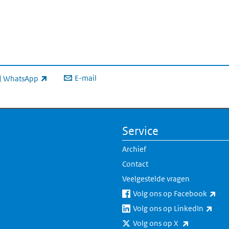
E-mail
WhatsApp
xterne link)
Service
Archief
Contact
Veelgestelde vragen
(ext
Volg ons op Facebook
(exte
Volg ons op LinkedIn
(externe lin
Volg ons op X