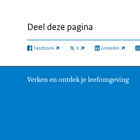
Deel deze pagina
Facebook
X
LinkedIn
(externe link)
(externe link)
(externe link)
(e
Verken en ontdek je leefomgeving