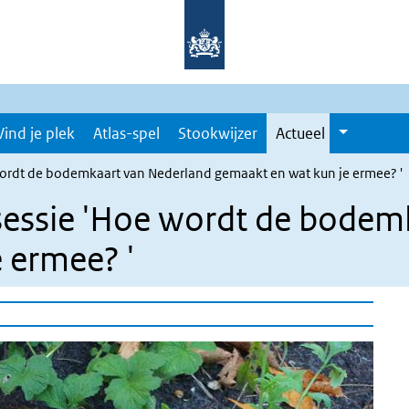
Vind je plek
Atlas-spel
Stookwijzer
Actueel
 wordt de bodemkaart van Nederland gemaakt en wat kun je ermee? '
esessie 'Hoe wordt de bode
 ermee? '