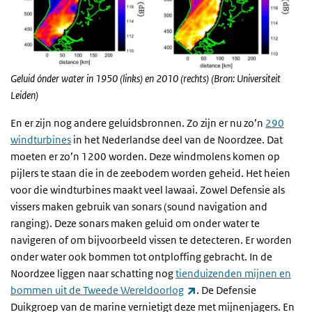
Geluid ónder water in 1950 (links) en 2010 (rechts) (Bron: Universiteit
Leiden)
En er zijn nog andere geluidsbronnen. Zo zijn er nu zo’n
290
windturbines
in het Nederlandse deel van de Noordzee. Dat
moeten er zo’n 1200 worden. Deze windmolens komen op
pijlers te staan die in de zeebodem worden geheid. Het heien
voor die windturbines maakt veel lawaai. Zowel Defensie als
vissers maken gebruik van sonars (sound navigation and
ranging). Deze sonars maken geluid om onder water te
navigeren of om bijvoorbeeld vissen te detecteren. Er worden
onder water ook bommen tot ontploffing gebracht. In de
Noordzee liggen naar schatting nog
tienduizenden mijnen en
(externe link)
bommen uit de Tweede Wereldoorlog
. De Defensie
Duikgroep van de marine vernietigt deze met mijnenjagers. En