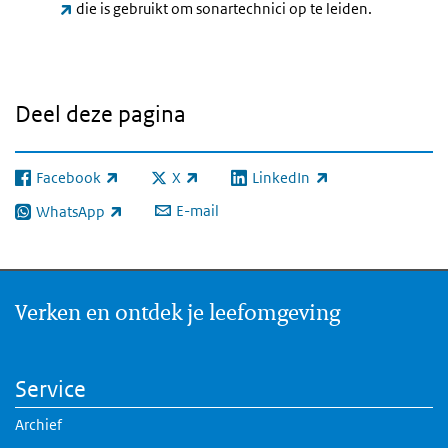
(externe link)
die is gebruikt om sonartechnici op te leiden.
Deel deze pagina
Facebook
X
LinkedIn
(externe link)
(externe link)
(externe link)
E-mail
WhatsApp
(externe link)
Verken en ontdek je leefomgeving
Service
Archief