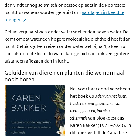
dan vindt er nog seismisch onderzoek plaats in de Noordzee:
luchtdrukwapens worden gebruikt om
aardlagen in beeld te
(externe link)
brengen
.
Geluid verplaatst zich onder water sneller dan boven water. Dat
komt omdat water een hogere moleculaire dichtheid heeft dan
lucht. Geluidsgolven reizen onder water wel bijna 4,5 keer zo
snel als door de lucht. In water kan geluid dan ook veel grotere
afstanden afleggen dan in lucht.
Geluiden van dieren en planten die we normaal
nooit horen
Net voor haar dood verscheen
het boek
Geluiden van het leven.
Luisteren naar gesprekken van
dieren, planten, koralen en
schimmels
van bioakoesticus
Karen Bakker (1971–2023). In
dit boek vertelt de Canadese