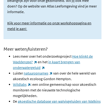
belangrijk zijn voor onze gezondheid. Wil jij ook mee
doen? Op de website van Atlas Leefomgeving vind je meer
informatie.
Kijk voor meer informatie op onze workshoppagina en
meld je aan!
Meer weten/luisteren?
Lees meer over het onderzoeksproject
Hoe klinkt de
(externe link)
Waddenzee?
en het
in kaart brengen van
(externe link)
onderwatergeluid
(externe link)
Luister
natuuropnames
van over de hele wereld van
akoestisch ecoloog Gordon Hempton.
(externe link)
Wildlabs
: een online gemeenschap voor akoestisch
monitoren met de nieuwste technologische
mogelijkheden.
De
akoestische database van walvisgeluiden van Watkins