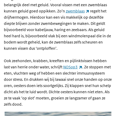
belangrijk deel met geluid. Vooral vissen met een zwemblaas
(externe link)
kunnen geluid goed oppikken. Zo’n
zwemblaas
regelt het
drijfvermogen. Hierdoor kan een vis makkelijk op dezelfde
diepte blijven zonder zwembewegingen te maken. Dit geldt
bijvoorbeeld voor kabeljauw, haring en zeebaars. Als geluid
heel hard is, bijvoorbeeld vlak bij een windmolenpaal die in de
bodem wordt geheid, kan de zwemblaas zelfs scheuren en
kunnen vissen dus ‘ontploffen’.
Ook zeehonden, krabben, kreeften en pijlinktvissen hebben
(externe link)
last van herrie onder water, schrijft
NOSop3
. Ze stoppen met
eten, vluchten weg of hebben een slechter immuunsysteem
door stress. En drukken wij bij lawaai snel onze handen op onze
oren, oesters doen iets soortgelijks. Zij klappen snel hun schelp
dicht als het te luid wordt. Dichte oesters kunnen niet eten. Als
ze te vaak ‘op slot’ moeten, groeien ze langzamer of gaan ze
zelfs dood.