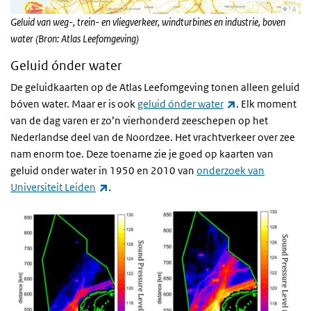
Geluid van weg-, trein- en vliegverkeer, windturbines en industrie, boven
water (Bron: Atlas Leefomgeving)
Geluid ónder water
De geluidkaarten op de Atlas Leefomgeving tonen alleen geluid
(externe link)
bóven water. Maar er is ook
geluid ónder water
. Elk moment
van de dag varen er zo’n vierhonderd zeeschepen op het
Nederlandse deel van de Noordzee. Het vrachtverkeer over zee
nam enorm toe. Deze toename zie je goed op kaarten van
geluid onder water in 1950 en 2010 van
onderzoek van
(externe link)
Universiteit Leiden
.