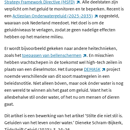
(externe link)
Strategy Framework Directive (MSFD)
. Alle deelstaten zijn
verplicht om het geluid te monitoren en te beperken. Recent is
(externe link)
een
Actieplan Onderwatergeluid (2025-2035)
opgesteld,
waaraan ook Nederland meedoet. Het doel is om de
geluidniveaus te verlagen, zodat ze geen nadelige effecten
hebben op het mariene milieu.
Er wordt bijvoorbeeld gekeken naar andere heitechnieken,
(externe link)
zoals het
toepassen van bellenschermen
. En misschien
hebben vrachtschepen in de toekomst wel high-tech zeilen in
(externe link
plaats van een dieselmotor. Het Europese
DEMASK
project
noemde verschillende van dit soort maatregelen in een
beleidsnotitie. Niet alleen bóven, maar ook ónder water is nog
een wereld te winnen als het gaat om geluid. Want het is
allesbehalve stil onder water, of het nu om mensen of dieren
gaat.
Dit artikel is een bewerking van het artikel ‘Stilte die niet stil is.
Geluiden van het leven onder water.’ Dieneke Schram-Bijkerk,
Tijdschrift Geluid (2025): 3, 24-26.