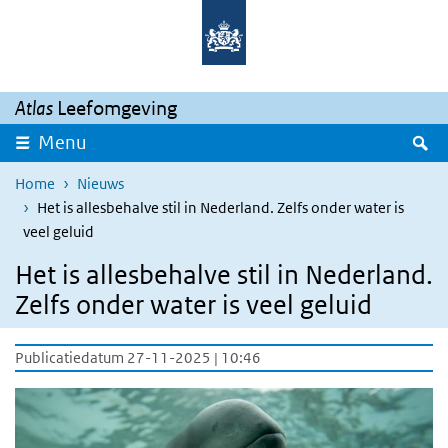
Overslaan en naar de inhoud gaan
Direct naar de hoofdnavigatie
Atlas
Leefomgeving
Z
Menu
Home
Nieuws
Het is allesbehalve stil in Nederland. Zelfs onder water is
veel geluid
Het is allesbehalve stil in Nederland.
Zelfs onder water is veel geluid
Publicatiedatum 27-11-2025 | 10:46