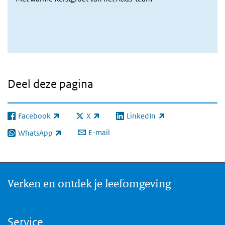
Deel deze pagina
Facebook
X
LinkedIn
(externe link)
(externe link)
(externe link)
E-mail
WhatsApp
(externe link)
Verken en ontdek je leefomgeving
Service