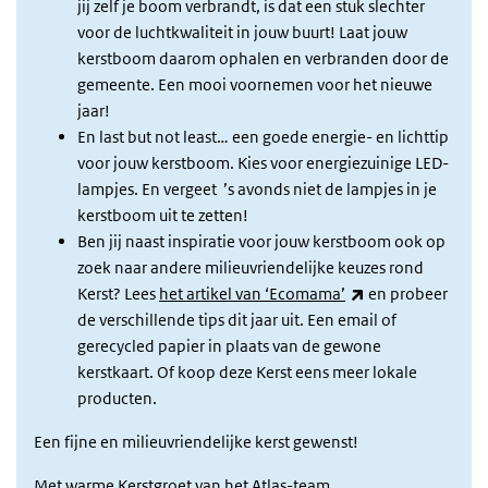
jij zelf je boom verbrandt, is dat een stuk slechter
voor de luchtkwaliteit in jouw buurt! Laat jouw
kerstboom daarom ophalen en verbranden door de
gemeente. Een mooi voornemen voor het nieuwe
jaar!
En last but not least… een goede energie- en lichttip
voor jouw kerstboom. Kies voor energiezuinige LED-
lampjes. En vergeet ’s avonds niet de lampjes in je
kerstboom uit te zetten!
Ben jij naast inspiratie voor jouw kerstboom ook op
zoek naar andere milieuvriendelijke keuzes rond
(externe link)
Kerst? Lees
het artikel van ‘Ecomama’
en probeer
de verschillende tips dit jaar uit. Een email of
gerecycled papier in plaats van de gewone
kerstkaart. Of koop deze Kerst eens meer lokale
producten.
Een fijne en milieuvriendelijke kerst gewenst!
Met warme Kerstgroet van het Atlas-team