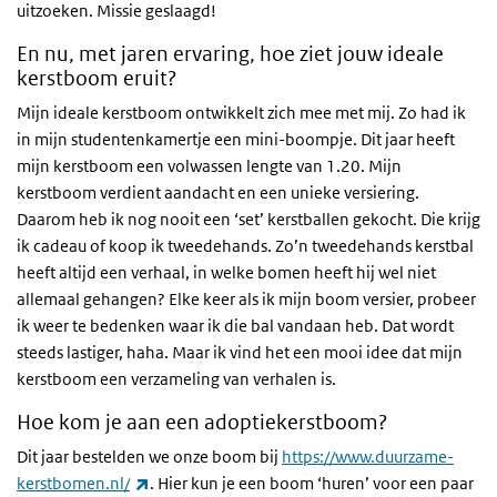
uitzoeken. Missie geslaagd!
En nu, met jaren ervaring, hoe ziet jouw ideale
kerstboom eruit?
Mijn ideale kerstboom ontwikkelt zich mee met mij. Zo had ik
in mijn studentenkamertje een mini-boompje. Dit jaar heeft
mijn kerstboom een volwassen lengte van 1.20. Mijn
kerstboom verdient aandacht en een unieke versiering.
Daarom heb ik nog nooit een ‘set’ kerstballen gekocht. Die krijg
ik cadeau of koop ik tweedehands. Zo’n tweedehands kerstbal
heeft altijd een verhaal, in welke bomen heeft hij wel niet
allemaal gehangen? Elke keer als ik mijn boom versier, probeer
ik weer te bedenken waar ik die bal vandaan heb. Dat wordt
steeds lastiger, haha. Maar ik vind het een mooi idee dat mijn
kerstboom een verzameling van verhalen is.
Hoe kom je aan een adoptiekerstboom?
Dit jaar bestelden we onze boom bij
https://www.duurzame-
(externe link)
kerstbomen.nl/
. Hier kun je een boom ‘huren’ voor een paar