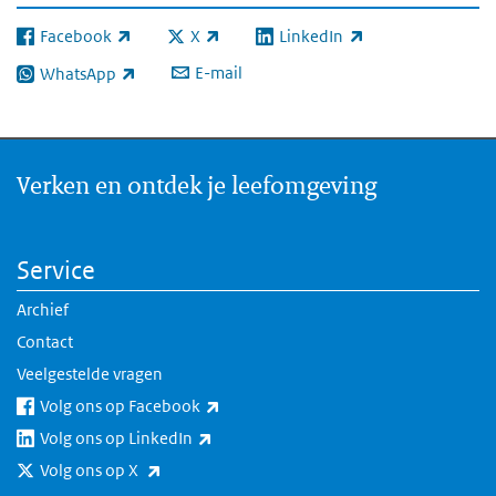
Facebook
X
LinkedIn
(externe link)
(externe link)
(externe link)
E-mail
WhatsApp
(externe link)
Verken en ontdek je leefomgeving
Service
Archief
Contact
Veelgestelde vragen
(externe link)
Volg ons op Facebook
(externe link)
Volg ons op LinkedIn
(externe link)
Volg ons op X