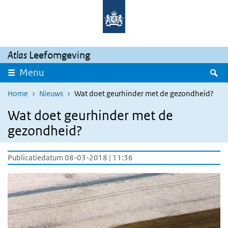
Overslaan en naar de inhoud gaan
Direct naar de hoofdnavigatie
Atlas
Leefomgeving
Z
Menu
Home
Nieuws
Wat doet geurhinder met de gezondheid?
Wat doet geurhinder met de
gezondheid?
Publicatiedatum 08-03-2018 | 11:36