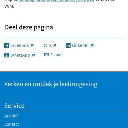
VVM.
Deel deze pagina
Facebook
X
LinkedIn
(externe link)
(externe link)
(externe link)
E-mail
WhatsApp
(externe link)
Verken en ontdek je leefomgeving
Service
Archief
Contact