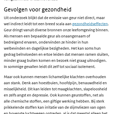
Gevolgen voor gezondheid
Uit onderzoek blijkt dat de emissie van geur niet direct, maar
wel indirect leidt tot een breed scala aan
gezondheidseffecten
.
Geur dringt vanuit diverse bronnen onze leefomgeving binnen.
Als mensen een bepaalde geur als onaangenaam of
bedreigend ervaren, ondervinden ze hinder in hun
welbevinden en dagelijkse bezigheden. Het kan soms hun
gedrag beïnvloeden en ertoe leiden dat mensen ramen sluiten,
minder graag buiten komen en bezoek niet graag uitnodigen.
In sommige gevallen leidt dit zelf tot sociaal isolement.
Maar ook kunnen mensen lichamelijke klachten overhouden
aan stank. Denk aan hoestbuien, hoofdpijn, benauwdheid en
misselijkheid. Dit kan leiden tot maagklachten, slapeloosheid
en zelfs angst en depressie. Ook kunnen geurstoffen, net als
alle chemische stoffen, een giftige werking hebben. Bij sterk
prikkelende stoffen kan irritatie van de slijmvliezen van ogen
en bovenste luchtwegen optreden, al is dat meestal alleen het