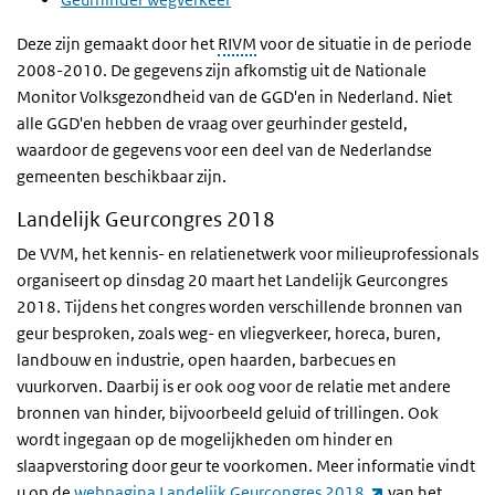
Deze zijn gemaakt door het
RIVM
voor de situatie in de periode
2008-2010. De gegevens zijn afkomstig uit de Nationale
Monitor Volksgezondheid van de GGD'en in Nederland. Niet
alle GGD'en hebben de vraag over geurhinder gesteld,
waardoor de gegevens voor een deel van de Nederlandse
gemeenten beschikbaar zijn.
Landelijk Geurcongres 2018
De VVM, het kennis- en relatienetwerk voor milieuprofessionals
organiseert op dinsdag 20 maart het Landelijk Geurcongres
2018. Tijdens het congres worden verschillende bronnen van
geur besproken, zoals weg- en vliegverkeer, horeca, buren,
landbouw en industrie, open haarden, barbecues en
vuurkorven. Daarbij is er ook oog voor de relatie met andere
bronnen van hinder, bijvoorbeeld geluid of trillingen. Ook
wordt ingegaan op de mogelijkheden om hinder en
slaapverstoring door geur te voorkomen. Meer informatie vindt
(externe link)
u op de
webpagina Landelijk Geurcongres 2018
van het