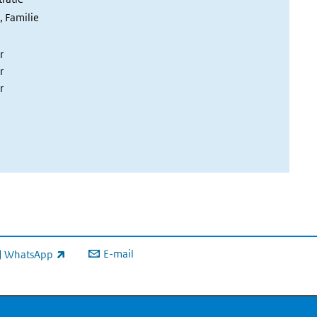
 Familie
r
r
r
E-mail
WhatsApp
xterne link)