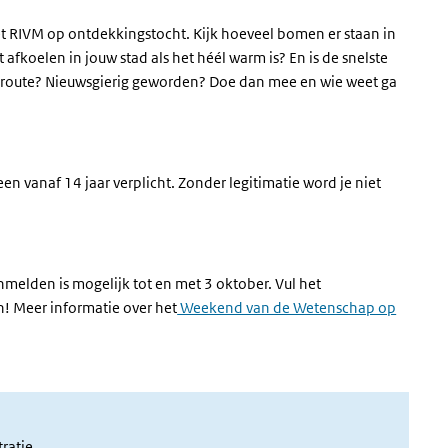
et RIVM op ontdekkingstocht. Kijk hoeveel bomen er staan in
t afkoelen in jouw stad als het héél warm is? En is de snelste
etsroute? Nieuwsgierig geworden? Doe dan mee en wie weet ga
een vanaf 14 jaar verplicht. Zonder legitimatie word je niet
melden is mogelijk tot en met 3 oktober. Vul het
externe link)
n! Meer informatie over het
Weekend van de Wetenschap op
ratie