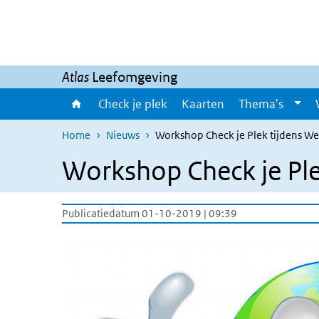
Overslaan en naar de inhoud gaan
Direct naar de hoofdnavigatie
Atlas
Leefomgeving
Check je plek
Kaarten
Thema's
Home
Nieuws
Workshop Check je Plek tijdens 
Workshop Check je Pl
Publicatiedatum 01-10-2019 | 09:39