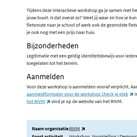
Tijdens deze interactieve workshop ga je samen met h
jouw buurt. Is dat overal zo? Weet jij waar en hoe je kun
fietsroute naar je school of werk ook de gezondste fi
je ook nog met een prijs naar huis.
Bijzonderheden
Legitimatie met een geldig identiteitsbewijs voor ieder
toegelaten tot het terrein.
Aanmelden
Voor deze workshop is aanmelden vooraf verplicht. Aan
(
aanmeldformulier voor de workshop Check je plek
i
(externe link)
het RIVM
vind je op de website van het RIVM.
(externe link)
Naam organisatie
RIVM
Soort activiteit
Workshop, Voorstelling / Demonst