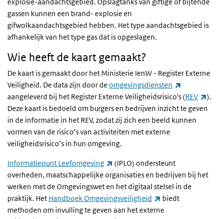
explosie-aandachtsgebied. Opslagtanks van giftige of bijtende
gassen kunnen een brand- explosie en
gifwolkaandachtsgebied hebben. Het type aandachtsgebied is
afhankelijk van het type gas dat is opgeslagen.
Wie heeft de kaart gemaakt?
De kaart is gemaakt door het Ministerie IenW - Register Externe
(externe lin
Veiligheid. De data zijn door de
omgevingsdiensten
(ext
aangeleverd bij het Register Externe Veiligheidsrisico's (
REV
).
Deze kaart is bedoeld om burgers en bedrijven inzicht te geven
in de informatie in het REV, zodat zij zich een beeld kunnen
vormen van de risico’s van activiteiten met externe
veiligheidsrisico’s in hun omgeving.
(externe link)
Informatiepunt Leefomgeving
(IPLO) ondersteunt
overheden, maatschappelijke organisaties en bedrijven bij het
werken met de Omgevingswet en het digitaal stelsel in de
(externe link)
praktijk. Het
Handboek Omgevingsveiligheid
biedt
methoden om invulling te geven aan het externe