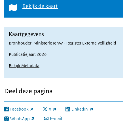
Bekijk de kaart
Bekijk de kaart
Kaartgegevens
Bronhouder: Ministerie IenW - Register Externe Veiligheid
Publicatiejaar: 2026
Bekijk Metadata
Deel deze pagina
Facebook
X
LinkedIn
(externe link)
(externe link)
(externe link)
E-mail
WhatsApp
(externe link)