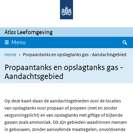
Overslaan en naar de inhoud gaan
Direct naar de hoofdnavigatie
Atlas
Leefomgeving
Z
Menu
Home
Propaantanks en opslagtanks gas - Aandachtsgebied
Propaantanks en opslagtanks gas -
Aandachtsgebied
Op deze kaart staan de aandachtsgebieden voor de locaties
van opslagtanks voor propaan of propeen (met en zonder
vergunningplicht) en van opslagtanks met giftige of bijtende
gassen zoals ammoniak. Dit zijn gebieden waarbinnen mensen
in gebouwen, zonder aanvullende maatregelen, onvoldoende