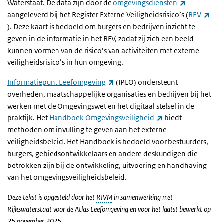
(externe li
Waterstaat. De data zijn door de
omgevingsdiensten
aangeleverd bij het Register Externe Veiligheidsrisico’s (
REV
(externe link)
). Deze kaart is bedoeld om burgers en bedrijven inzicht te
geven in de informatie in het REV, zodat zij zich een beeld
kunnen vormen van de risico’s van activiteiten met externe
veiligheidsrisico’s in hun omgeving.
(externe link)
Informatiepunt Leefomgeving
(IPLO) ondersteunt
overheden, maatschappelijke organisaties en bedrijven bij het
werken met de Omgevingswet en het digitaal stelsel in de
(externe link)
praktijk. Het
Handboek Omgevingsveiligheid
biedt
methoden om invulling te geven aan het externe
veiligheidsbeleid. Het Handboek is bedoeld voor bestuurders,
burgers, gebiedsontwikkelaars en andere deskundigen die
betrokken zijn bij de ontwikkeling, uitvoering en handhaving
van het omgevingsveiligheidsbeleid.
Deze tekst is opgesteld door het
RIVM
in samenwerking met
Rijkswaterstaat voor de Atlas Leefomgeving en voor het laatst bewerkt op
25 november 2025.