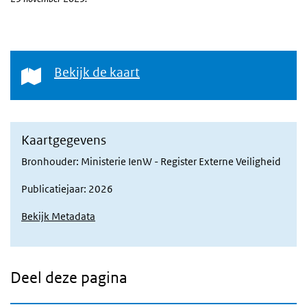
Bekijk de kaart
Bekijk de kaart
Kaartgegevens
Bronhouder: Ministerie IenW - Register Externe Veiligheid
Publicatiejaar: 2026
Bekijk Metadata
Deel deze pagina