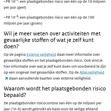
-7
• PR 10
: een plaatsgebonden risico van één op de 10 miljoen
per jaar (geel)
-8
• PR 10
: een plaatsgebonden risico van één op de 100
miljoen per jaar (groen)
Wil je meer weten over activiteiten met
gevaarlijke stoffen of wat je zelf kunt
doen?
Op de pagina
Externe veiligheid
staat meer informatie over
gevaarlijke stoffen en het plaatsgebonden risico. Ook vind je
hier informatie over wat je zelf kunt doen om voorbereid te zijn
op een ongeval met gevaarlijke stoffen. Op de
Atlas veiligheid
(externe link)
staan aanvullende kaarten over externe veiligheid.
Waarom wordt het plaatsgebonden risico
bepaald?
De plaatsgebonden risicocontour van één op de miljoen per
jaar (10-6) wordt gebruikt als basis voor de veilige afstand