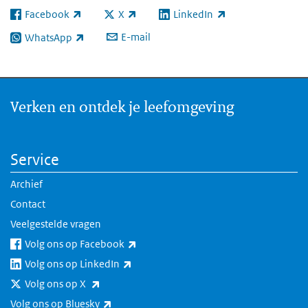
Facebook
X
LinkedIn
(externe link)
(externe link)
(externe link)
E-mail
WhatsApp
(externe link)
Verken en ontdek je leefomgeving
Service
Archief
Contact
Veelgestelde vragen
(externe link)
Volg ons op Facebook
(externe link)
Volg ons op LinkedIn
(externe link)
Volg ons op X
(externe link)
Volg ons op Bluesky