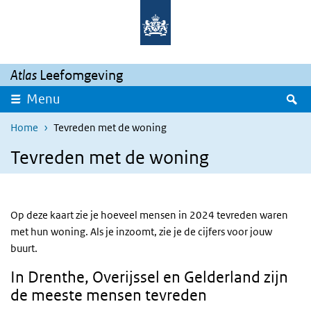
Overslaan en naar de inhoud gaan
Direct naar de hoofdnavigatie
Atlas
Leefomgeving
Z
Menu
Home
Tevreden met de woning
Tevreden met de woning
Op deze kaart zie je hoeveel mensen in 2024 tevreden waren
met hun woning. Als je inzoomt, zie je de cijfers voor jouw
buurt.
In Drenthe, Overijssel en Gelderland zijn
de meeste mensen tevreden