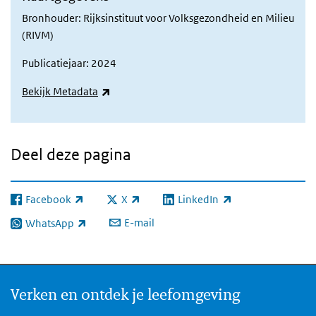
Bronhouder: Rijksinstituut voor Volksgezondheid en Milieu
(RIVM)
Publicatiejaar: 2024
(externe link)
Bekijk Metadata
Deel deze pagina
Facebook
X
LinkedIn
(externe link)
(externe link)
(externe link)
E-mail
WhatsApp
(externe link)
Verken en ontdek je leefomgeving