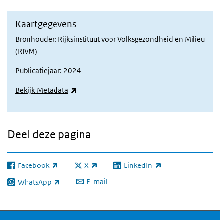
Kaartgegevens
Bronhouder: Rijksinstituut voor Volksgezondheid en Milieu
(RIVM)
Publicatiejaar: 2024
(externe link)
Bekijk Metadata
Deel deze pagina
Facebook
X
LinkedIn
(externe link)
(externe link)
(externe link)
E-mail
WhatsApp
(externe link)