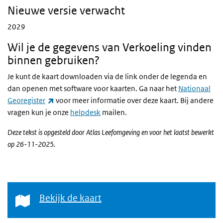
Nieuwe versie verwacht
2029
Wil je de gegevens van Verkoeling vinden
binnen gebruiken?
Je kunt de kaart downloaden via de link onder de legenda en
dan openen met software voor kaarten. Ga naar het
Nationaal
(externe link)
Georegister
voor meer informatie over deze kaart. Bij andere
vragen kun je onze
helpdesk
mailen.
Deze tekst is opgesteld door Atlas Leefomgeving en voor het laatst bewerkt
op 26-11-2025.
Bekijk de kaart
Bekijk de kaart