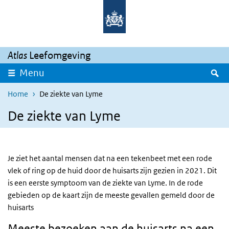
Overslaan en naar de inhoud gaan
Direct naar de hoofdnavigatie
Atlas
Leefomgeving
Z
Menu
Home
De ziekte van Lyme
De ziekte van Lyme
Je ziet het aantal mensen dat na een tekenbeet met een rode
vlek of ring op de huid door de huisarts zijn gezien in 2021. Dit
is een eerste symptoom van de ziekte van Lyme. In de rode
gebieden op de kaart zijn de meeste gevallen gemeld door de
huisarts
Meeste bezoeken aan de huisarts na een