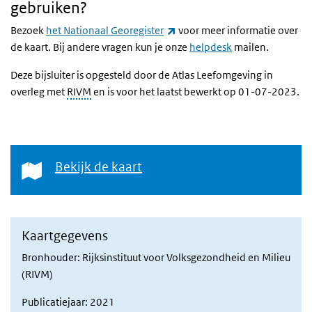
gebruiken?
(externe link)
Bezoek
het Nationaal Georegister
voor meer informatie over
de kaart. Bij andere vragen kun je onze
helpdesk
mailen.
Deze bijsluiter is opgesteld door de Atlas Leefomgeving in
overleg met
RIVM
en is voor het laatst bewerkt op 01-07-2023.
Bekijk de kaart
Bekijk de kaart
Kaartgegevens
Bronhouder: Rijksinstituut voor Volksgezondheid en Milieu
(RIVM)
Publicatiejaar: 2021