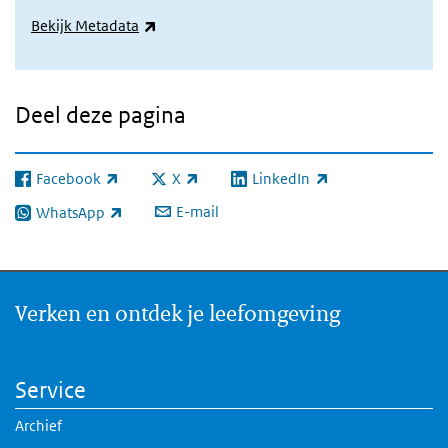
(externe link)
Bekijk Metadata
Deel deze pagina
Facebook
X
LinkedIn
(externe link)
(externe link)
(externe link)
E-mail
WhatsApp
(externe link)
Verken en ontdek je leefomgeving
Service
Archief