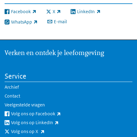
Facebook
X
LinkedIn
(externe link)
(externe link)
(externe link)
E-mail
WhatsApp
(externe link)
Verken en ontdek je leefomgeving
Service
Archief
Contact
Veelgestelde vragen
(externe link)
Volg ons op Facebook
(externe link)
Volg ons op LinkedIn
(externe link)
Volg ons op X