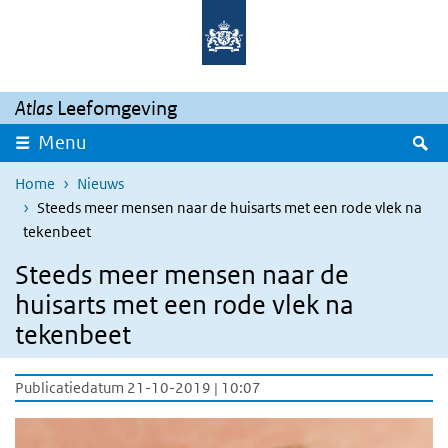
Overslaan en naar de inhoud gaan
Direct naar de hoofdnavigatie
Atlas
Leefomgeving
Z
Menu
Home
Nieuws
Steeds meer mensen naar de huisarts met een rode vlek na
tekenbeet
Steeds meer mensen naar de
huisarts met een rode vlek na
tekenbeet
Publicatiedatum 21-10-2019 | 10:07