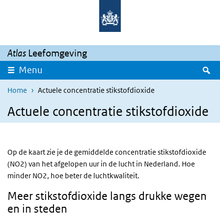
Overslaan en naar de inhoud gaan
Direct naar de hoofdnavigatie
Atlas
Leefomgeving
Z
Menu
Home
Actuele concentratie stikstofdioxide
Actuele concentratie stikstofdioxide
Op de kaart zie je de gemiddelde concentratie stikstofdioxide
(NO2) van het afgelopen uur in de lucht in Nederland. Hoe
minder NO2, hoe beter de luchtkwaliteit.
Meer stikstofdioxide langs drukke wegen
en in steden