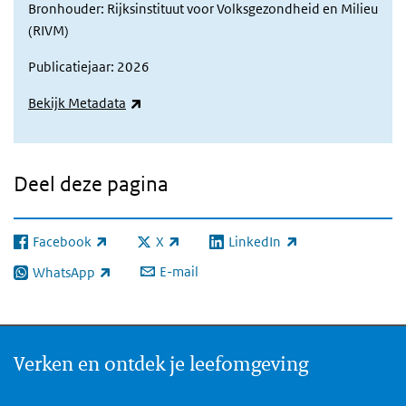
Bronhouder: Rijksinstituut voor Volksgezondheid en Milieu
(RIVM)
Publicatiejaar: 2026
(externe link)
Bekijk Metadata
Deel deze pagina
Facebook
X
LinkedIn
(externe link)
(externe link)
(externe link)
E-mail
WhatsApp
(externe link)
Verken en ontdek je leefomgeving