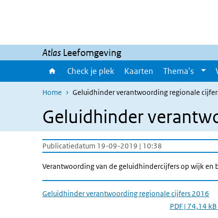
Overslaan en naar de inhoud gaan
Direct naar de hoofdnavigatie
Atlas
Leefomgeving
Check je plek
Kaarten
Thema's
Home
Geluidhinder verantwoording regionale cijfe
Geluidhinder verantwo
Publicatiedatum 19-09-2019 | 10:38
Verantwoording van de geluidhindercijfers op wijk en 
Geluidhinder verantwoording regionale cijfers 2016
PDF | 74,14 kB