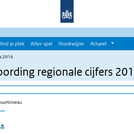
Vind je plek
Atlas-spel
Stookwijzer
Actueel
rs 2016
ording regionale cijfers 20
buurtniveau