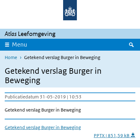
Overslaan en naar de inhoud gaan
Direct naar de hoofdnavigatie
Atlas
Leefomgeving
Z
Menu
Home
Getekend verslag Burger in Beweging
Getekend verslag Burger in
Beweging
Publicatiedatum 31-05-2019 | 10:53
Getekend verslag Burger in Beweging
Getekend verslag Burger in Beweging
PPTX | 851,59 kB